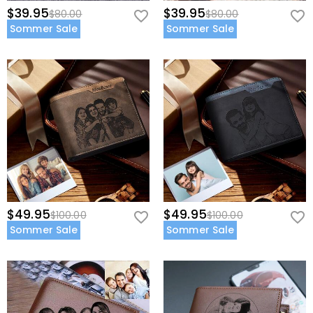
$39.95
$39.95
Kaufpreises zurückgeben. Wenn Sie mehr wissen
$80.00
$80.00
möchten, sehen Sie sich bitte unser
60-Tage-
Sommer Sale
Sommer Sale
Rückgaberecht
an.
$49.95
$49.95
$100.00
$100.00
Sommer Sale
Sommer Sale