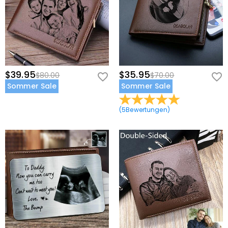
$39.95
$35.95
$80.00
$70.00
Sommer Sale
Sommer Sale
(
5
Bewertungen
)