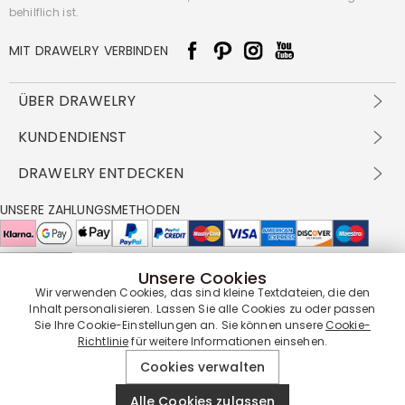
behilflich ist.
MIT DRAWELRY VERBINDEN
ÜBER DRAWELRY
Über Uns
KUNDENDIENST
Kontakt
Versandbedingungen
DRAWELRY ENTDECKEN
DBG
Zahlungsbedingungen
Geschäftsbedingungen
Großhandelsangebot
UNSERE ZAHLUNGSMETHODEN
Rückgabe & Umtausch
FAQ
Drawelry Prime
Pflegehinweis
Cookie-Richtlinie
Bonusprogramm
Drawelry Blog
Unsere Cookies
UNSERE LIEFERPARTNER
Wir verwenden Cookies, das sind kleine Textdateien, die den
Inhalt personalisieren. Lassen Sie alle Cookies zu oder passen
Sie Ihre Cookie-Einstellungen an. Sie können unsere
Cookie-
Richtlinie
für weitere Informationen einsehen.
UNSERE SERVICEGARANTIE
Cookies verwalten
Alle Cookies zulassen