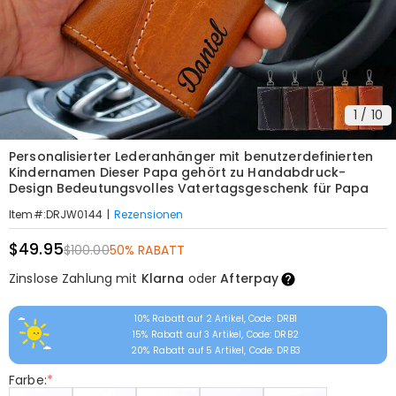
1
/
10
Personalisierter Lederanhänger mit benutzerdefinierten
Kindernamen Dieser Papa gehört zu Handabdruck-
Design Bedeutungsvolles Vatertagsgeschenk für Papa
|
Rezensionen
Item#
:
DRJW0144
$49.95
$100.00
50% RABATT
Zinslose Zahlung mit
Klarna
oder
Afterpay
10% Rabatt auf 2 Artikel, Code: DRB1
15% Rabatt auf 3 Artikel, Code: DRB2
20% Rabatt auf 5 Artikel, Code: DRB3
Farbe:
*