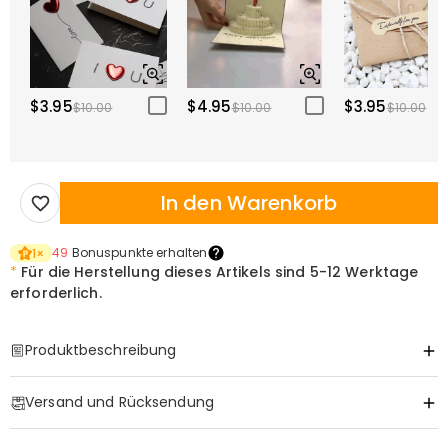
$3.95
$4.95
$3.95
$10.00
$10.00
$10.00
In den Warenkorb
49
Bonuspunkte erhalten
1
×
*
Für die Herstellung dieses Artikels sind
5-12 Werktage
erforderlich.
Produktbeschreibung
Item#
:
DRJW0144
Versand und Rücksendung
Ein personalisierter Lederschlüsselanhänger
·
Gratis Versand
zum Feiern des besten Papas aller Zeiten