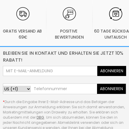
GRATIS VERSAND AB 
POSITIVE 
60 TAGE RÜCKGA
69€
BEWERTUNGEN
UMTAUSCH
BLEIBEN SIE IN KONTAKT UND ERHALTEN SIE JETZT 10%
RABATT!
ABONNIEREN
ABONNIEREN
*
Durch die Eingabe Ihrer E-Mail-Adresse und das Befolgen der
Anweisungen zur Anmeldung erklären Sie sich damit einverstanden,
Marketingmitteilungen von Drawelry zu erhalten. Sie erklären sich
außerdem mit der
DBG
. Um sich abzumelden, können Sie den in
jeder Nachricht angegebenen Abmeldelink verwenden oder sich an
unseren Kundenservice wenden, der Ihnen bei der Abmeldung