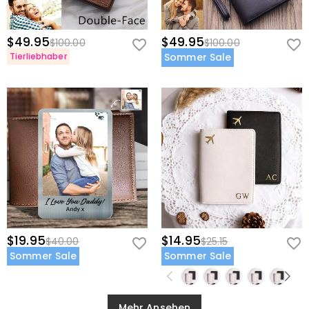
$49.95
$49.95
$100.00
$100.00
Tierliebhaber
Sommer Sale
$19.95
$14.95
$40.00
$25.15
Sommer Sale
Sommer Sale
Mehr Ansehen