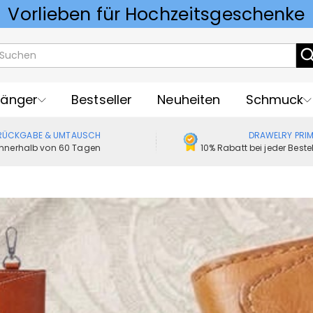
Vorlieben für Hochzeitsgeschenke
änger
Bestseller
Neuheiten
Schmuck
RÜCKGABE & UMTAUSCH
DRAWELRY PRI
Innerhalb von 60 Tagen
10% Rabatt bei jeder Best