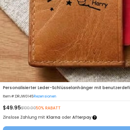
Personalisierter Leder-Schlüsselanhänger mit benutzerde
Rezensionen
Item#
:
DRJW0145
$49.95
$100.00
50% RABATT
Zinslose Zahlung mit
Klarna
oder
Afterpay