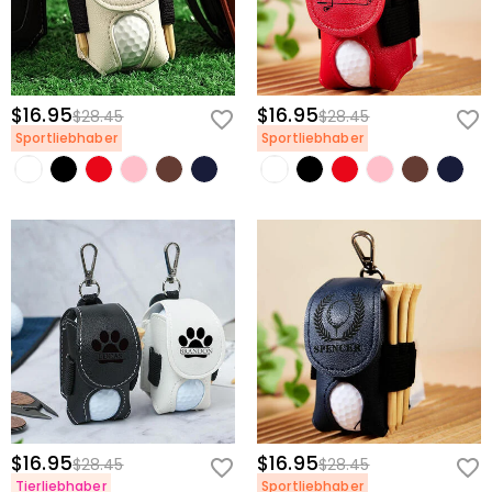
Kaufpreises zurückgeben. Wenn Sie mehr wissen
möchten, sehen Sie sich bitte unser
60-Tage-
Rückgaberecht
an.
$16.95
$16.95
$28.45
$28.45
Sportliebhaber
Sportliebhaber
$16.95
$16.95
$28.45
$28.45
Tierliebhaber
Sportliebhaber