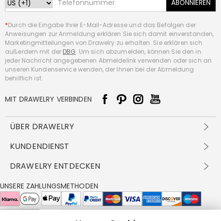
ABONNIEREN
*
Durch die Eingabe Ihrer E-Mail-Adresse und das Befolgen der
Anweisungen zur Anmeldung erklären Sie sich damit einverstanden,
Marketingmitteilungen von Drawelry zu erhalten. Sie erklären sich
außerdem mit der
DBG
. Um sich abzumelden, können Sie den in
jeder Nachricht angegebenen Abmeldelink verwenden oder sich an
unseren Kundenservice wenden, der Ihnen bei der Abmeldung
behilflich ist.
MIT DRAWELRY VERBINDEN
ÜBER DRAWELRY
Über Uns
KUNDENDIENST
Kontakt
Versandbedingungen
DRAWELRY ENTDECKEN
DBG
Zahlungsbedingungen
Geschäftsbedingungen
Großhandelsangebot
UNSERE ZAHLUNGSMETHODEN
Rückgabe & Umtausch
FAQ
Drawelry Prime
Pflegehinweis
Cookie-Richtlinie
Bonusprogramm
Drawelry Blog