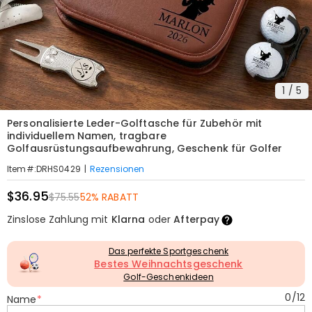
1
/
5
Personalisierte Leder-Golftasche für Zubehör mit
individuellem Namen, tragbare
Golfausrüstungsaufbewahrung, Geschenk für Golfer
|
Rezensionen
Item#
:
DRHS0429
$36.95
$75.55
52% RABATT
Zinslose Zahlung mit
Klarna
oder
Afterpay
Das perfekte Sportgeschenk
Bestes Weihnachtsgeschenk
Golf-Geschenkideen
0
/
12
Name
*