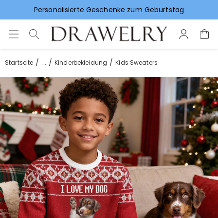
Vorlieben für Hochzeitsgeschenke
...
Startseite
Kinderbekleidung
Kids Sweaters