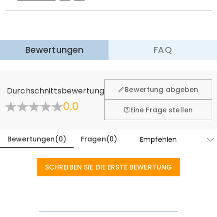
$13.99 (Bestellungen < $69.00)
Kostenlos (Bestellungen > $69.00)
Expressversand
:
5-8
Arbeitstage
$25.99 (Bestellungen < $169.00)
Kostenlos (Bestellungen > $169.00)
Mehr erfahren
Bewertungen
FAQ
·
60-Tage Rückgabe
Wir hoffen, dass Sie sich beim Einkauf sicher und wohl
fühlen. Deshalb bieten wir Ihnen 60 Tage Rückgaberecht.
Bewertung abgeben
Durchschnittsbewertung
Mehr erfahren
0.0
Eine Frage stellen
Bewertungen
(
0
)
Fragen
(
0
)
SCHREIBEN SIE DIE ERSTE BEWERTUNG