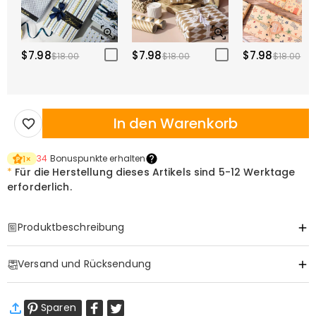
$7.98
$7.98
$7.98
$18.00
$18.00
$18.00
In den Warenkorb
34
Bonuspunkte erhalten
1
×
*
Für die Herstellung dieses Artikels sind
5-12 Werktage
erforderlich.
Produktbeschreibung
Item#
:
DRAK0324
Versand und Rücksendung
·
Gratis Versand
Sparen
Standardversand
:
9-18
Arbeitstage