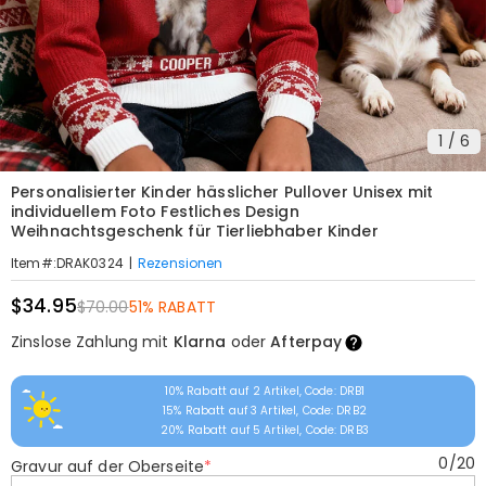
1
/
6
Personalisierter Kinder hässlicher Pullover Unisex mit
individuellem Foto Festliches Design
Weihnachtsgeschenk für Tierliebhaber Kinder
|
Rezensionen
Item#
:
DRAK0324
$34.95
$70.00
51% RABATT
Zinslose Zahlung mit
Klarna
oder
Afterpay
10% Rabatt auf 2 Artikel, Code: DRB1
15% Rabatt auf 3 Artikel, Code: DRB2
20% Rabatt auf 5 Artikel, Code: DRB3
0
/
20
Gravur auf der Oberseite
*