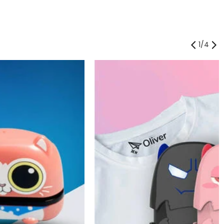
1
/
4