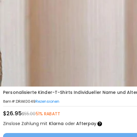
Personalisierte Kinder-T-Shirts Individueller Name und Al
Rezensionen
Item#
:
DRAK0049
$26.95
$55.00
51% RABATT
Zinslose Zahlung mit
Klarna
oder
Afterpay