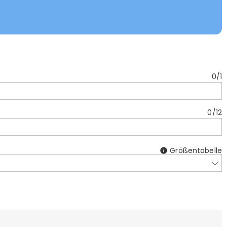
0
/
1
0
/
12
Größentabelle