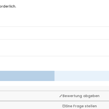
orderlich.
n. Deshalb bieten wir Ihnen 60 Tage Rückgaberecht.
Bewertung abgeben
Eine Frage stellen