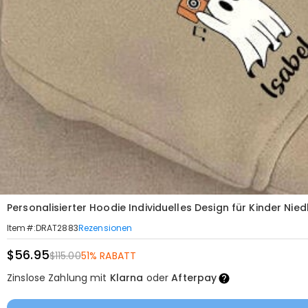
Personalisierter Hoodie Individuelles Design für Kinder N
Rezensionen
Item#
:
DRAT2883
$56.95
$115.00
51% RABATT
Zinslose Zahlung mit
Klarna
oder
Afterpay