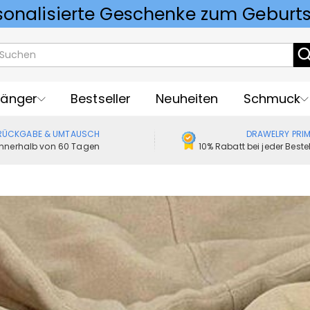
Vorlieben für Hochzeitsgeschenke
änger
Bestseller
Neuheiten
Schmuck
RÜCKGABE & UMTAUSCH
DRAWELRY PRI
Innerhalb von 60 Tagen
10% Rabatt bei jeder Best