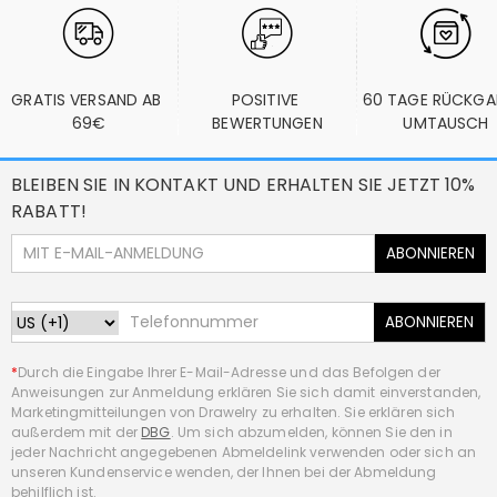
GRATIS VERSAND AB 
POSITIVE 
60 TAGE RÜCKGA
69€
BEWERTUNGEN
UMTAUSCH
BLEIBEN SIE IN KONTAKT UND ERHALTEN SIE JETZT 10%
RABATT!
ABONNIEREN
ABONNIEREN
*
Durch die Eingabe Ihrer E-Mail-Adresse und das Befolgen der
Anweisungen zur Anmeldung erklären Sie sich damit einverstanden,
Marketingmitteilungen von Drawelry zu erhalten. Sie erklären sich
außerdem mit der
DBG
. Um sich abzumelden, können Sie den in
jeder Nachricht angegebenen Abmeldelink verwenden oder sich an
unseren Kundenservice wenden, der Ihnen bei der Abmeldung
behilflich ist.