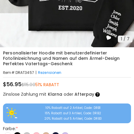
1
/
7
Personalisierter Hoodie mit benutzerdefinierter
Fotolinizeichnung und Namen auf dem Ärmel-Design
Perfektes Vatertags-Geschenk
|
Rezensionen
Item#
:
DRAT3457
$56.95
$115.00
51% RABATT
Zinslose Zahlung mit
Klarna
oder
Afterpay
10% Rabatt auf 2 Artikel, Code: DRB1
15% Rabatt auf 3 Artikel, Code: DRB2
20% Rabatt auf 5 Artikel, Code: DRB3
Farbe:
*