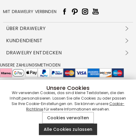
MIT DRAWELRY VERBINDEN
ÜBER DRAWELRY
Über Uns
KUNDENDIENST
Kontakt
Versandbedingungen
DRAWELRY ENTDECKEN
DBG
Zahlungsbedingungen
Geschäftsbedingungen
Großhandelsangebot
UNSERE ZAHLUNGSMETHODEN
Rückgabe & Umtausch
FAQ
Drawelry Prime
Pflegehinweis
Cookie-Richtlinie
Bonusprogramm
Drawelry Blog
Unsere Cookies
Wir verwenden Cookies, das sind kleine Textdateien, die den
UNSERE LIEFERPARTNER
Inhalt personalisieren. Lassen Sie alle Cookies zu oder passen
Sie Ihre Cookie-Einstellungen an. Sie können unsere
Cookie-
Richtlinie
für weitere Informationen einsehen.
UNSERE SERVICEGARANTIE
Cookies verwalten
Alle Cookies zulassen