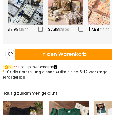
$7.98
$7.98
$7.98
$18.00
$18.00
$18.00
In den Warenkorb
56
Bonuspunkte erhalten
1
×
*
Für die Herstellung dieses Artikels sind
5-12 Werktage
erforderlich.
Häufig zusammen gekauft