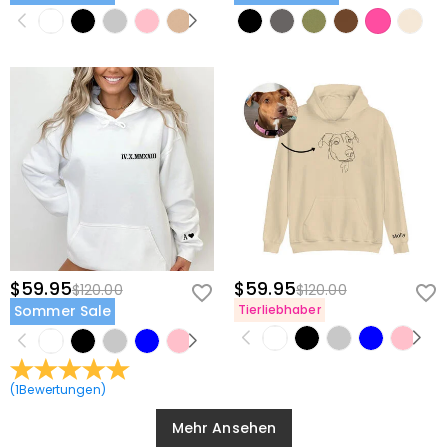
$59.95
$59.95
$120.00
$120.00
Sommer Sale
Tierliebhaber
(
1
Bewertungen
)
Mehr Ansehen