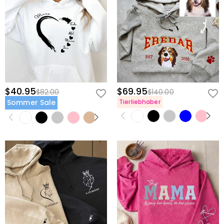
$40.95
$69.95
$82.00
$140.00
Sommer Sale
Tierliebhaber