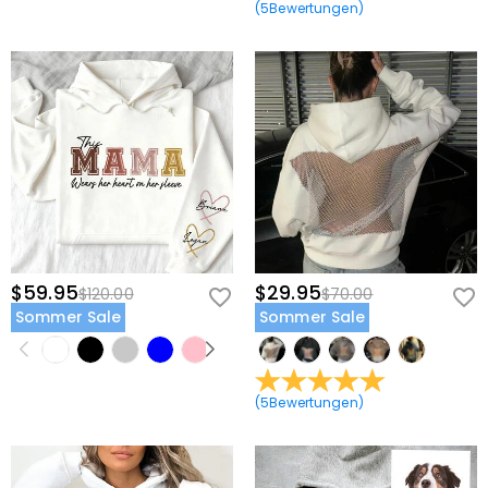
(
5
Bewertungen
)
$59.95
$29.95
$120.00
$70.00
Sommer Sale
Sommer Sale
(
5
Bewertungen
)