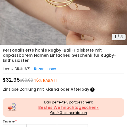
1
/
3
Personalisierte hohle Rugby-Ball-Halskette mit
anpassbarem Namen Einfaches Geschenk für Rugby-
Enthusiasten
|
Rezensionen
Item#
:
DRJN1671
$32.95
$60.00
46% RABATT
Zinslose Zahlung mit
Klarna
oder
Afterpay
Das perfekte Sportgeschenk
Bestes Weihnachtsgeschenk
Golf-Geschenkideen
Farbe:
*