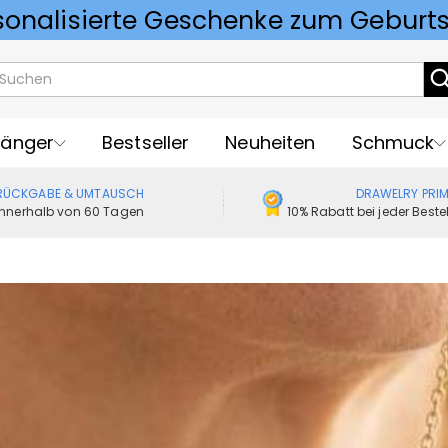
Vorlieben für Hochzeitsgeschenke
änger
Bestseller
Neuheiten
Schmuck
RÜCKGABE & UMTAUSCH
DRAWELRY PRI
Innerhalb von 60 Tagen
10% Rabatt bei jeder Best