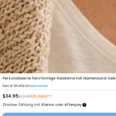
Personalisierte herzförmige Halskette mit Namensund Ge
Rezensionen
Item#
:
DRJN1631
$34.95
$70.00
51% RABATT
Zinslose Zahlung mit
Klarna
oder
Afterpay