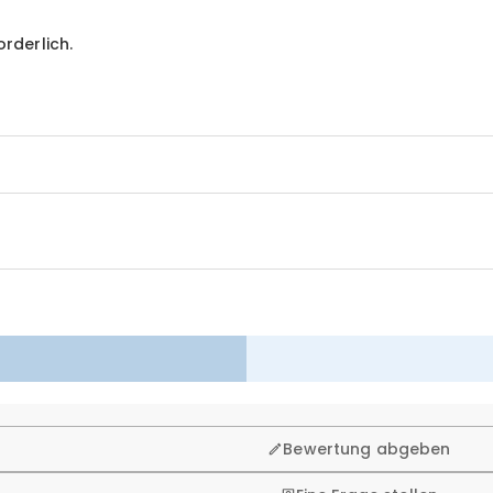
orderlich.
n. Deshalb bieten wir Ihnen 60 Tage Rückgaberecht.
Bewertung abgeben