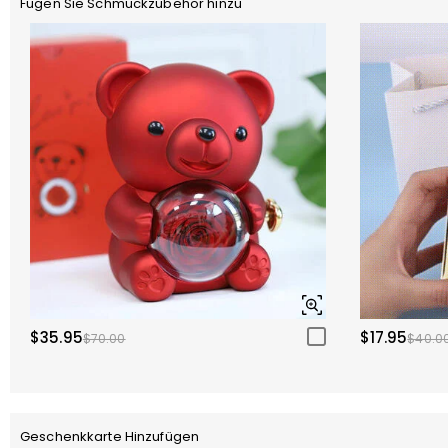
Fügen Sie Schmuckzubehör hinzu
$35.95
$17.95
$70.00
$40.0
Geschenkkarte Hinzufügen