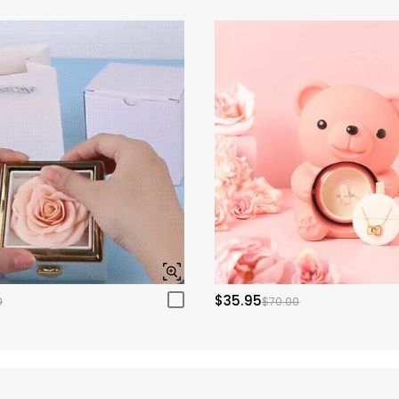
$35.95
0
$70.00