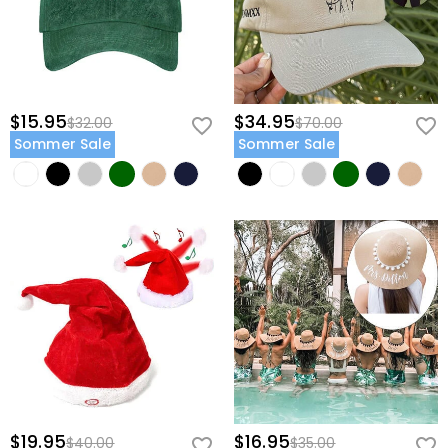
$15.95
$34.95
$32.00
$70.00
Sommer Sale
Sommer Sale
$19.95
$16.95
$40.00
$35.00