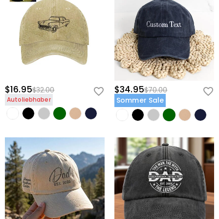
$16.95
$34.95
$32.00
$70.00
Autoliebhaber
Sommer Sale