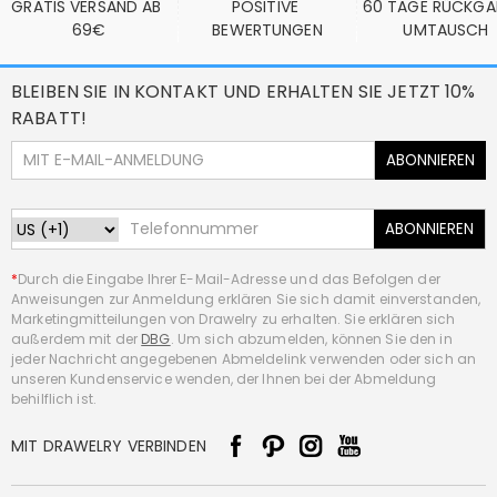
GRATIS VERSAND AB 
POSITIVE 
60 TAGE RÜCKGA
69€
BEWERTUNGEN
UMTAUSCH
BLEIBEN SIE IN KONTAKT UND ERHALTEN SIE JETZT 10%
RABATT!
ABONNIEREN
ABONNIEREN
*
Durch die Eingabe Ihrer E-Mail-Adresse und das Befolgen der
Anweisungen zur Anmeldung erklären Sie sich damit einverstanden,
Marketingmitteilungen von Drawelry zu erhalten. Sie erklären sich
außerdem mit der
DBG
. Um sich abzumelden, können Sie den in
jeder Nachricht angegebenen Abmeldelink verwenden oder sich an
unseren Kundenservice wenden, der Ihnen bei der Abmeldung
behilflich ist.
MIT DRAWELRY VERBINDEN