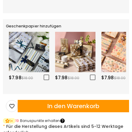
Geschenkpapier hinzufügen
$7.98
$7.98
$7.98
$18.00
$18.00
$18.00
In den Warenkorb
19
Bonuspunkte erhalten
1
×
*
Für die Herstellung dieses Artikels sind
5-12 Werktage