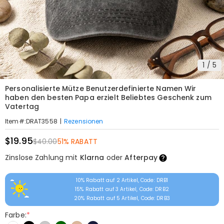
1
/
5
Personalisierte Mütze Benutzerdefinierte Namen Wir
haben den besten Papa erzielt Beliebtes Geschenk zum
Vatertag
|
Rezensionen
Item#
:
DRAT3558
$19.95
$40.00
51% RABATT
Zinslose Zahlung mit
Klarna
oder
Afterpay
10% Rabatt auf 2 Artikel, Code: DRB1
15% Rabatt auf 3 Artikel, Code: DRB2
20% Rabatt auf 5 Artikel, Code: DRB3
Farbe:
*