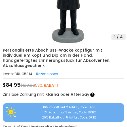
1
/
4
Personalisierte Abschluss-Wackelkopffigur mit
individuellem Kopf und Diplom in der Hand,
handgefertigtes Erinnerungsstück für Absolventen,
Abschlussgeschenk
|
Rezensionen
Item#
:
DRHO5814
$84.95
$180.00
53% RABATT
Zinslose Zahlung mit
Klarna
oder
Afterpay
10% Rabatt auf 2 Artikel, Code: DRB1
15% Rabatt auf 3 Artikel, Code: DRB2
20% Rabatt auf 5 Artikel, Code: DRB3