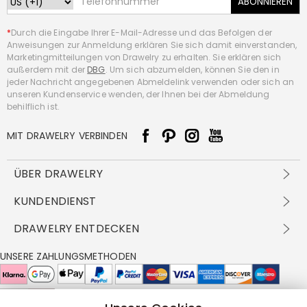
ABONNIEREN
*
Durch die Eingabe Ihrer E-Mail-Adresse und das Befolgen der
Anweisungen zur Anmeldung erklären Sie sich damit einverstanden,
Marketingmitteilungen von Drawelry zu erhalten. Sie erklären sich
außerdem mit der
DBG
. Um sich abzumelden, können Sie den in
jeder Nachricht angegebenen Abmeldelink verwenden oder sich an
unseren Kundenservice wenden, der Ihnen bei der Abmeldung
behilflich ist.
MIT DRAWELRY VERBINDEN
ÜBER DRAWELRY
Über Uns
KUNDENDIENST
Kontakt
Versandbedingungen
DRAWELRY ENTDECKEN
DBG
Zahlungsbedingungen
Geschäftsbedingungen
Großhandelsangebot
UNSERE ZAHLUNGSMETHODEN
Rückgabe & Umtausch
FAQ
Drawelry Prime
Pflegehinweis
Cookie-Richtlinie
Bonusprogramm
Drawelry Blog