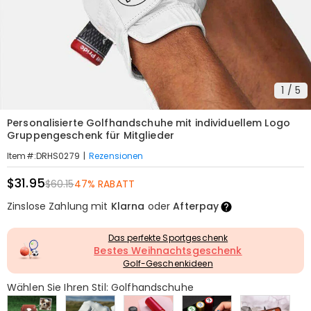
1
/
5
Personalisierte Golfhandschuhe mit individuellem Logo
Gruppengeschenk für Mitglieder
|
Rezensionen
Item#
:
DRHS0279
$31.95
$60.15
47% RABATT
Zinslose Zahlung mit
Klarna
oder
Afterpay
Das perfekte Sportgeschenk
Bestes Weihnachtsgeschenk
Golf-Geschenkideen
Wählen Sie Ihren Stil: Golfhandschuhe