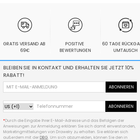
GRATIS VERSAND AB 
POSITIVE 
60 TAGE RÜCKGA
69€
BEWERTUNGEN
UMTAUSCH
BLEIBEN SIE IN KONTAKT UND ERHALTEN SIE JETZT 10%
RABATT!
ABONNIEREN
ABONNIEREN
*
Durch die Eingabe Ihrer E-Mail-Adresse und das Befolgen der
Anweisungen zur Anmeldung erklären Sie sich damit einverstanden,
Marketingmitteilungen von Drawelry zu erhalten. Sie erklären sich
außerdem mit der
DBG
. Um sich abzumelden, können Sie den in