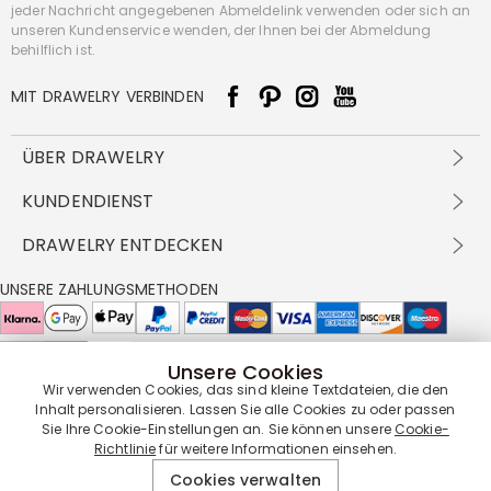
jeder Nachricht angegebenen Abmeldelink verwenden oder sich an
unseren Kundenservice wenden, der Ihnen bei der Abmeldung
behilflich ist.
MIT DRAWELRY VERBINDEN
ÜBER DRAWELRY
Über Uns
KUNDENDIENST
Kontakt
Versandbedingungen
DRAWELRY ENTDECKEN
DBG
Zahlungsbedingungen
Geschäftsbedingungen
Großhandelsangebot
UNSERE ZAHLUNGSMETHODEN
Rückgabe & Umtausch
FAQ
Drawelry Prime
Pflegehinweis
Cookie-Richtlinie
Bonusprogramm
Drawelry Blog
Unsere Cookies
UNSERE LIEFERPARTNER
Wir verwenden Cookies, das sind kleine Textdateien, die den
Inhalt personalisieren. Lassen Sie alle Cookies zu oder passen
Sie Ihre Cookie-Einstellungen an. Sie können unsere
Cookie-
Richtlinie
für weitere Informationen einsehen.
UNSERE SERVICEGARANTIE
Cookies verwalten