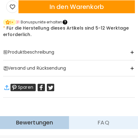
In den Warenkorb
31
Bonuspunkte erhalten
1
×
*
Für die Herstellung dieses Artikels sind
5-12 Werktage
erforderlich.
Produktbeschreibung
Item#
:
DRHS0279
Versand und Rücksendung
·
Gratis Versand
Sparen
Standardversand
:
9-18
Arbeitstage
$13.99 (Bestellungen < $69.00)
Kostenlos (Bestellungen > $69.00)
Expressversand
:
5-8
Arbeitstage
$25.99 (Bestellungen < $169.00)
Kostenlos (Bestellungen > $169.00)
Mehr erfahren
Bewertungen
FAQ
·
60-Tage Rückgabe
Wir hoffen, dass Sie sich beim Einkauf sicher und wohl