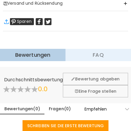
Versand und Rücksendung
·
Gratis Versand
Sparen
Standardversand
:
9-18
Arbeitstage
$13.99 (Bestellungen < $69.00)
Kostenlos (Bestellungen > $69.00)
Expressversand
:
5-8
Arbeitstage
$25.99 (Bestellungen < $169.00)
Kostenlos (Bestellungen > $169.00)
Mehr erfahren
Bewertungen
FAQ
·
60-Tage Rückgabe
Wir hoffen, dass Sie sich beim Einkauf sicher und wohl
fühlen. Deshalb bieten wir Ihnen 60 Tage Rückgaberecht.
Bewertung abgeben
Durchschnittsbewertung
Mehr erfahren
0.0
Eine Frage stellen
Bewertungen
(
0
)
Fragen
(
0
)
SCHREIBEN SIE DIE ERSTE BEWERTUNG