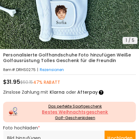
1
/
5
Personalisierte Golfhandschuhe Foto hinzufügen Weiße
Golfausrüstung Tolles Geschenk für die Freundin
|
Rezensionen
Item#
:
DRHS0275
$31.95
$60.15
47% RABATT
Zinslose Zahlung mit
Klarna
oder
Afterpay
Das perfekte Sportgeschenk
Bestes Weihnachtsgeschenk
Golf-Geschenkideen
Foto hochladen
*
Bild hinzufügen
Hochladen