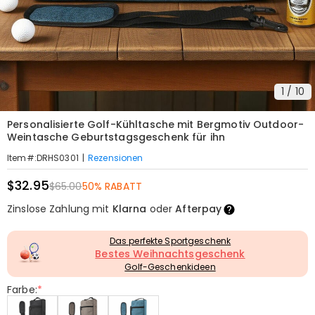
1
/
10
Personalisierte Golf-Kühltasche mit Bergmotiv Outdoor-
Weintasche Geburtstagsgeschenk für ihn
|
Rezensionen
Item#
:
DRHS0301
$32.95
$65.00
50% RABATT
Zinslose Zahlung mit
Klarna
oder
Afterpay
Das perfekte Sportgeschenk
Bestes Weihnachtsgeschenk
Golf-Geschenkideen
Farbe:
*