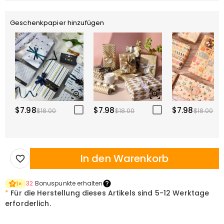
Geschenkpapier hinzufügen
$7.98
$7.98
$7.98
$18.00
$18.00
$18.00
In den Warenkorb
32
Bonuspunkte erhalten
1
×
*
Für die Herstellung dieses Artikels sind
5-12 Werktage
erforderlich.