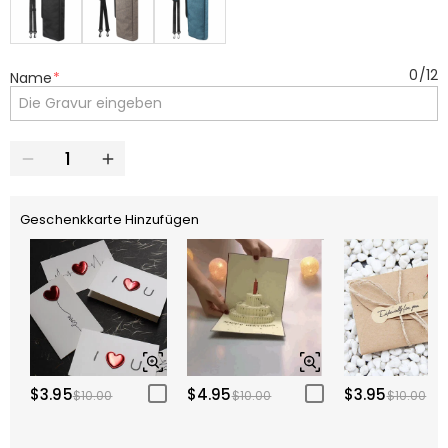
0
/
12
Name
*
Geschenkkarte Hinzufügen
$3.95
$4.95
$3.95
$10.00
$10.00
$10.00