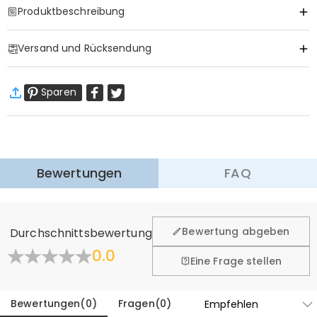
Produktbeschreibung
Item#
:
DRHS0301
Versand und Rücksendung
·
Gratis Versand
Sparen
Standardversand
:
9-18
Arbeitstage
$13.99 (Bestellungen < $69.00)
Kostenlos (Bestellungen > $69.00)
Expressversand
:
5-8
Arbeitstage
$25.99 (Bestellungen < $169.00)
Kostenlos (Bestellungen > $169.00)
Mehr erfahren
Bewertungen
FAQ
·
60-Tage Rückgabe
Wir hoffen, dass Sie sich beim Einkauf sicher und wohl
fühlen. Deshalb bieten wir Ihnen 60 Tage Rückgaberecht.
Bewertung abgeben
Durchschnittsbewertung
Mehr erfahren
0.0
Eine Frage stellen
Bewertungen
(
0
)
Fragen
(
0
)