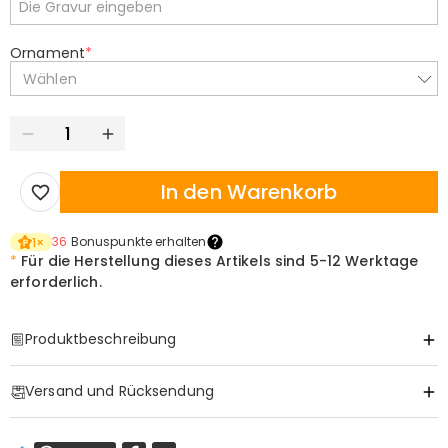
Ornament
*
Wählen
In den Warenkorb
36
Bonuspunkte erhalten
1
×
*
Für die Herstellung dieses Artikels sind
5-12 Werktage
erforderlich.
Produktbeschreibung
Item#
:
DRHS0426
Versand und Rücksendung
Ein Meisterwerk für den Mann, der auf dem Fairway seinen Frieden
findet
·
Gratis Versand
Dies ist mehr als ein Set; es ist eine Hommage an jeden frühen