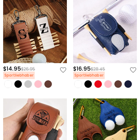
$14.95
$16.95
$26.95
$28.45
Sportliebhaber
Sportliebhaber