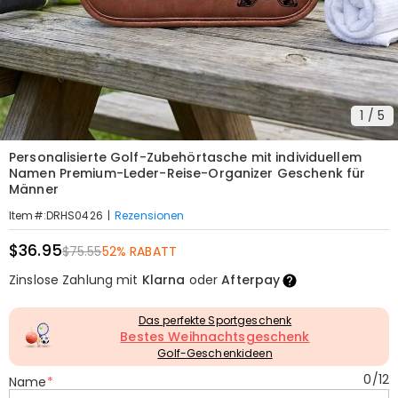
1
/
5
Personalisierte Golf-Zubehörtasche mit individuellem
Namen Premium-Leder-Reise-Organizer Geschenk für
Männer
|
Rezensionen
Item#
:
DRHS0426
$36.95
$75.55
52% RABATT
Zinslose Zahlung mit
Klarna
oder
Afterpay
Das perfekte Sportgeschenk
Bestes Weihnachtsgeschenk
Golf-Geschenkideen
0
/
12
Name
*