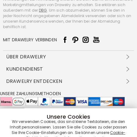
Marketingmitteilungen von Drawelry zu erhalten. Sie erklären sich
außerdem mit der
DBG
. Um sich abzumelden, können Sie den in
jeder Nachricht angegebenen Abmeldelink verwenden oder sich an
unseren Kundenservice wenden, der Ihnen bei der Abmeldung
behilflich ist.
MIT DRAWELRY VERBINDEN
ÜBER DRAWELRY
Über Uns
KUNDENDIENST
Kontakt
Versandbedingungen
DRAWELRY ENTDECKEN
DBG
Zahlungsbedingungen
Geschäftsbedingungen
Großhandelsangebot
UNSERE ZAHLUNGSMETHODEN
Rückgabe & Umtausch
FAQ
Drawelry Prime
Pflegehinweis
Cookie-Richtlinie
Bonusprogramm
Drawelry Blog
Unsere Cookies
UNSERE LIEFERPARTNER
Wir verwenden Cookies, das sind kleine Textdateien, die den
Inhalt personalisieren. Lassen Sie alle Cookies zu oder passen
Sie Ihre Cookie-Einstellungen an. Sie können unsere
Cookie-