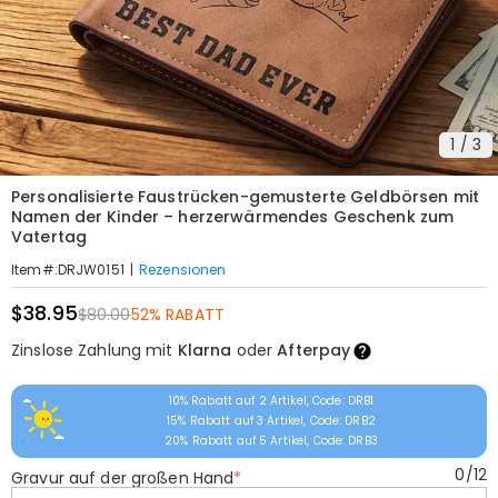
1
/
3
Personalisierte Faustrücken-gemusterte Geldbörsen mit
Namen der Kinder – herzerwärmendes Geschenk zum
Vatertag
|
Rezensionen
Item#
:
DRJW0151
$38.95
$80.00
52% RABATT
Zinslose Zahlung mit
Klarna
oder
Afterpay
10% Rabatt auf 2 Artikel, Code: DRB1
15% Rabatt auf 3 Artikel, Code: DRB2
20% Rabatt auf 5 Artikel, Code: DRB3
0
/
12
Gravur auf der großen Hand
*