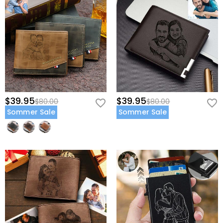
$39.95
$39.95
$80.00
$80.00
Sommer Sale
Sommer Sale