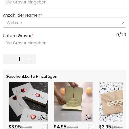
Anzahl der Namen
*
Wählen
0
/
20
Untere Gravur
*
Geschenkkarte Hinzufügen
$3.95
$4.95
$3.95
$10.00
$10.00
$10.00