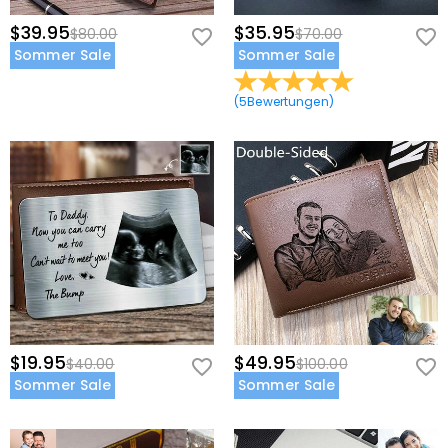
$39.95
$35.95
$80.00
$70.00
Sommer Sale
Sommer Sale
(
5
Bewertungen
)
$19.95
$49.95
$40.00
$100.00
Sommer Sale
Sommer Sale