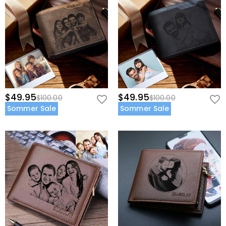
$49.95
$49.95
$100.00
$100.00
Sommer Sale
Sommer Sale