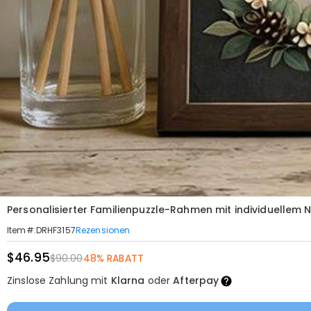
Personalisierter Familienpuzzle-Rahmen mit individuellem
Rezensionen
Item#
:
DRHF3157
$46.95
$90.00
48% RABATT
Zinslose Zahlung mit
Klarna
oder
Afterpay