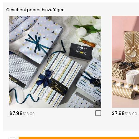
Geschenkpapier hinzufügen
$7.98
$7.98
$18.00
$18.00