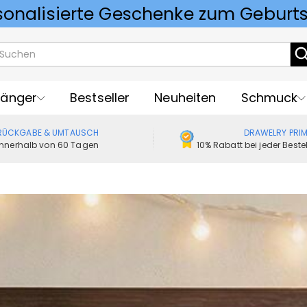
Vorlieben für Hochzeitsgeschenke
änger
Bestseller
Neuheiten
Schmuck
RÜCKGABE & UMTAUSCH
DRAWELRY PRI
Innerhalb von 60 Tagen
10% Rabatt bei jeder Best