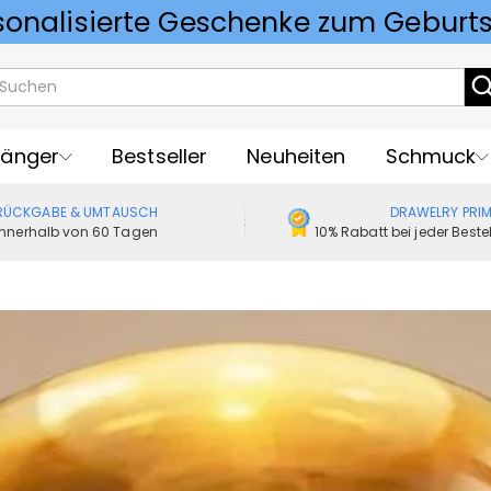
Vorlieben für Hochzeitsgeschenke
änger
Bestseller
Neuheiten
Schmuck
RÜCKGABE & UMTAUSCH
DRAWELRY PRI
Innerhalb von 60 Tagen
10% Rabatt bei jeder Best