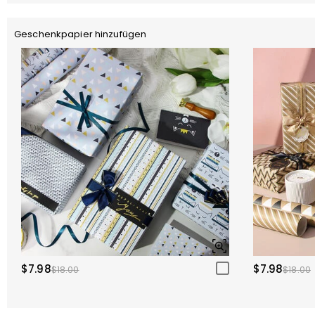
Geschenkpapier hinzufügen
$7.98
$7.98
$18.00
$18.00