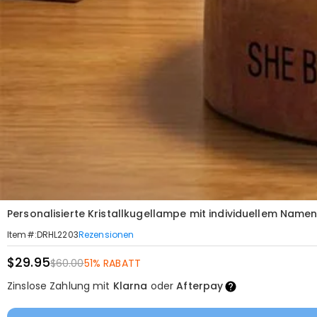
Personalisierte Kristallkugellampe mit individuellem Namen
Rezensionen
Item#
:
DRHL2203
$29.95
$60.00
51% RABATT
Zinslose Zahlung mit
Klarna
oder
Afterpay