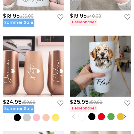
$18.95
$19.95
$36.00
$40.00
Sommer Sale
Tierliebhaber
$24.95
$25.95
$50.00
$50.00
Sommer Sale
Tierliebhaber