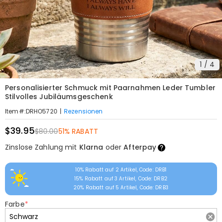
1
/
4
Personalisierter Schmuck mit Paarnahmen Leder Tumbler
Stilvolles Jubiläumsgeschenk
|
Rezensionen
Item#
:
DRHO5720
$39.95
$80.00
51% RABATT
Zinslose Zahlung mit
Klarna
oder
Afterpay
10% Rabatt auf 2 Artikel, Code: DRB1
15% Rabatt auf 3 Artikel, Code: DRB2
20% Rabatt auf 5 Artikel, Code: DRB3
Farbe
*