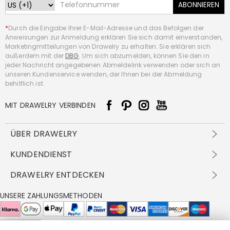
ABONNIEREN
*
Durch die Eingabe Ihrer E-Mail-Adresse und das Befolgen der
Anweisungen zur Anmeldung erklären Sie sich damit einverstanden,
Marketingmitteilungen von Drawelry zu erhalten. Sie erklären sich
außerdem mit der
DBG
. Um sich abzumelden, können Sie den in
jeder Nachricht angegebenen Abmeldelink verwenden oder sich an
unseren Kundenservice wenden, der Ihnen bei der Abmeldung
behilflich ist.
MIT DRAWELRY VERBINDEN
ÜBER DRAWELRY
Über Uns
KUNDENDIENST
Kontakt
Versandbedingungen
DRAWELRY ENTDECKEN
DBG
Zahlungsbedingungen
Geschäftsbedingungen
Großhandelsangebot
UNSERE ZAHLUNGSMETHODEN
Rückgabe & Umtausch
FAQ
Drawelry Prime
Pflegehinweis
Cookie-Richtlinie
Bonusprogramm