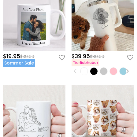
$19.95
$39.95
$39.00
$80.00
Sommer Sale
Tierliebhaber