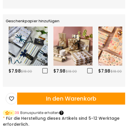
Geschenkpapier hinzufügen
$7.98
$7.98
$7.98
$18.00
$18.00
$18.00
In den Warenkorb
39
Bonuspunkte erhalten
1
×
*
Für die Herstellung dieses Artikels sind
5-12 Werktage
erforderlich.