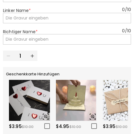
0
/
10
Linker Name
*
0
/
10
Richtiger Name
*
Geschenkkarte Hinzufügen
$3.95
$4.95
$3.95
$10.00
$10.00
$10.00