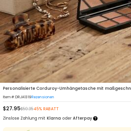
Personalisierte Corduroy-Umhängetasche mit maßgeschnei
Rezensionen
Item#
:
DRJA1319
$27.95
$50.35
45% RABATT
Zinslose Zahlung mit
Klarna
oder
Afterpay