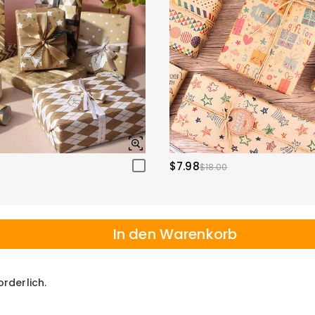
$7.98
$18.00
In den Warenkorb
orderlich.