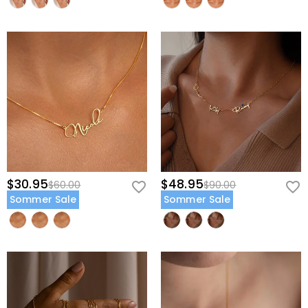
$30.95
$48.95
$60.00
$90.00
Sommer Sale
Sommer Sale