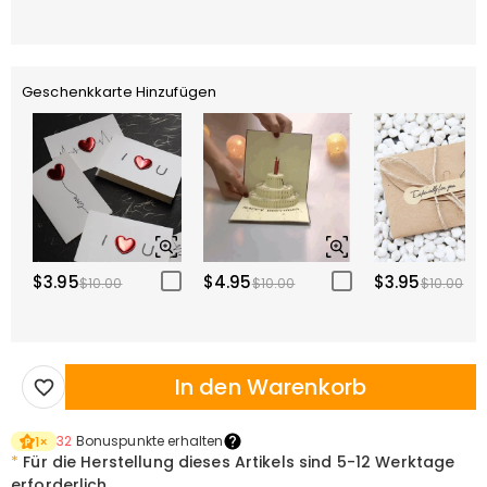
Geschenkkarte Hinzufügen
$3.95
$4.95
$3.95
$10.00
$10.00
$10.00
In den Warenkorb
32
Bonuspunkte erhalten
1
×
*
Für die Herstellung dieses Artikels sind
5-12 Werktage
erforderlich.