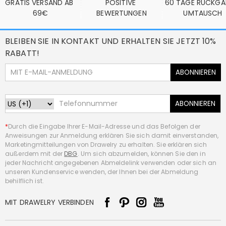
GRATIS VERSAND AB 
POSITIVE 
60 TAGE RÜCKGA
69€
BEWERTUNGEN
UMTAUSCH
BLEIBEN SIE IN KONTAKT UND ERHALTEN SIE JETZT 10%
RABATT!
ABONNIEREN
ABONNIEREN
*
Durch die Eingabe Ihrer E-Mail-Adresse und das Befolgen der
Anweisungen zur Anmeldung erklären Sie sich damit einverstanden,
Marketingmitteilungen von Drawelry zu erhalten. Sie erklären sich
außerdem mit der
DBG
. Um sich abzumelden, können Sie den in
jeder Nachricht angegebenen Abmeldelink verwenden oder sich an
unseren Kundenservice wenden, der Ihnen bei der Abmeldung
behilflich ist.
MIT DRAWELRY VERBINDEN