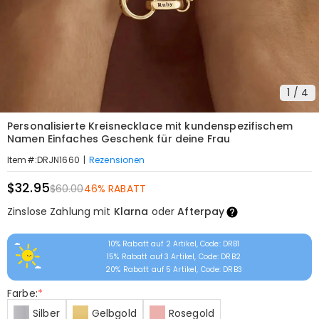
1
/
4
Personalisierte Kreisnecklace mit kundenspezifischem
Namen Einfaches Geschenk für deine Frau
|
Rezensionen
Item#
:
DRJN1660
$32.95
$60.00
46% RABATT
Zinslose Zahlung mit
Klarna
oder
Afterpay
10% Rabatt auf 2 Artikel, Code: DRB1
15% Rabatt auf 3 Artikel, Code: DRB2
20% Rabatt auf 5 Artikel, Code: DRB3
Farbe:
*
Silber
Gelbgold
Rosegold