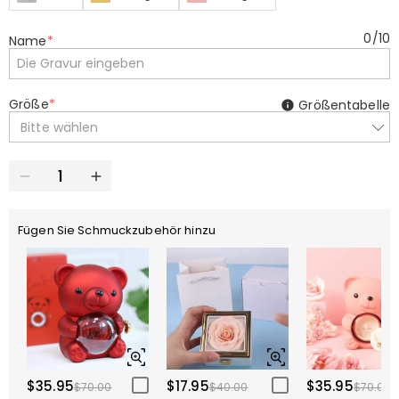
0
/
10
Name
*
Größe
*
Größentabelle
Bitte wählen
Fügen Sie Schmuckzubehör hinzu
$35.95
$17.95
$35.95
$70.00
$40.00
$70.00