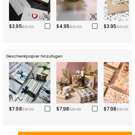
$3.95
$4.95
$3.95
$10.00
$10.00
$10.00
Geschenkpapier hinzufügen
$7.98
$7.98
$7.98
$18.00
$18.00
$18.00