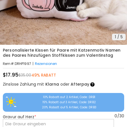
1
/
5
Personalisierte Kissen für Paare mit Katzenmotiv Namen
des Paares hinzufügen Stoffkissen zum Valentinstag
|
Rezensionen
Item#
:
DRHP1997
$17.95
$35.00
49% RABATT
Zinslose Zahlung mit
Klarna
oder
Afterpay
10% Rabatt auf 2 Artikel, Code: DRB1
15% Rabatt auf 3 Artikel, Code: DRB2
20% Rabatt auf 5 Artikel, Code: DRB3
0
/
30
Gravur auf Herz
*