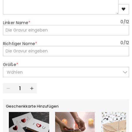
❤
0
/
12
Linker Name
*
0
/
12
Richtiger Name
*
Größe
*
Wählen
Geschenkkarte Hinzufügen