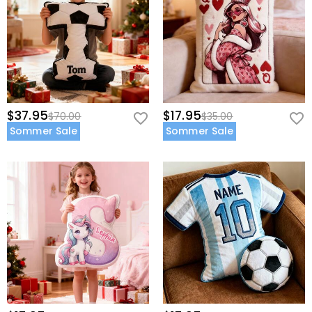
$37.95
$17.95
$70.00
$35.00
Sommer Sale
Sommer Sale