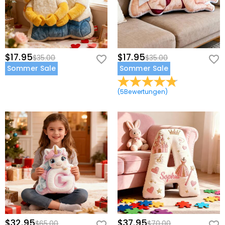
$17.95
$17.95
$35.00
$35.00
Sommer Sale
Sommer Sale
(
5
Bewertungen
)
$32.95
$37.95
$65.00
$70.00