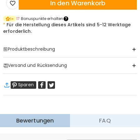
In den Warenkorb
17
Bonuspunkte erhalten
1
×
*
Für die Herstellung dieses Artikels sind
5-12 Werktage
erforderlich.
Produktbeschreibung
Item#
:
DRHP1997
Versand und Rücksendung
·
Gratis Versand
Sparen
Standardversand
:
9-18
Arbeitstage
$13.99 (Bestellungen < $69.00)
Kostenlos (Bestellungen > $69.00)
Expressversand
:
5-8
Arbeitstage
$25.99 (Bestellungen < $169.00)
Kostenlos (Bestellungen > $169.00)
Mehr erfahren
Bewertungen
FAQ
·
60-Tage Rückgabe
Wir hoffen, dass Sie sich beim Einkauf sicher und wohl