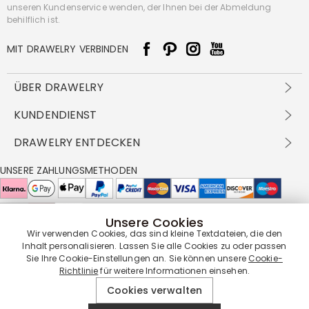
unseren Kundenservice wenden, der Ihnen bei der Abmeldung
behilflich ist.
MIT DRAWELRY VERBINDEN
ÜBER DRAWELRY
Über Uns
KUNDENDIENST
Kontakt
Versandbedingungen
DRAWELRY ENTDECKEN
DBG
Zahlungsbedingungen
Geschäftsbedingungen
Großhandelsangebot
UNSERE ZAHLUNGSMETHODEN
Rückgabe & Umtausch
FAQ
Drawelry Prime
Pflegehinweis
Cookie-Richtlinie
Bonusprogramm
Drawelry Blog
Unsere Cookies
UNSERE LIEFERPARTNER
Wir verwenden Cookies, das sind kleine Textdateien, die den
Inhalt personalisieren. Lassen Sie alle Cookies zu oder passen
Sie Ihre Cookie-Einstellungen an. Sie können unsere
Cookie-
Richtlinie
für weitere Informationen einsehen.
UNSERE SERVICEGARANTIE
Cookies verwalten