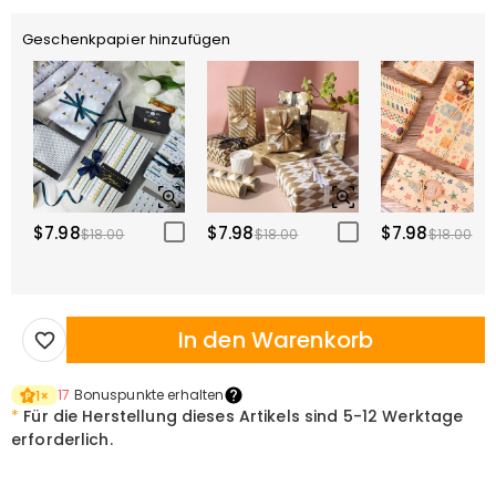
Geschenkpapier hinzufügen
$7.98
$7.98
$7.98
$18.00
$18.00
$18.00
In den Warenkorb
17
Bonuspunkte erhalten
1
×
*
Für die Herstellung dieses Artikels sind
5-12 Werktage
erforderlich.