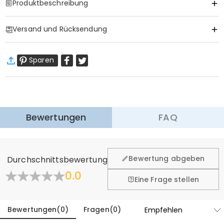
Produktbeschreibung
Item#
:
DRHP1293
Versand und Rücksendung
·
Gratis Versand
Sparen
Standardversand
:
9-18
Arbeitstage
$13.99 (Bestellungen < $69.00)
Kostenlos (Bestellungen > $69.00)
Expressversand
:
5-8
Arbeitstage
$25.99 (Bestellungen < $169.00)
Kostenlos (Bestellungen > $169.00)
Mehr erfahren
Bewertungen
FAQ
·
60-Tage Rückgabe
Wir hoffen, dass Sie sich beim Einkauf sicher und wohl
fühlen. Deshalb bieten wir Ihnen 60 Tage Rückgaberecht.
Bewertung abgeben
Durchschnittsbewertung
Mehr erfahren
0.0
Eine Frage stellen
Bewertungen
(
0
)
Fragen
(
0
)