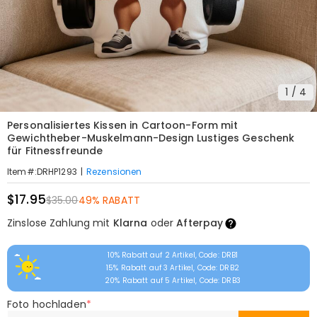
1
/
4
Personalisiertes Kissen in Cartoon-Form mit
Gewichtheber-Muskelmann-Design Lustiges Geschenk
für Fitnessfreunde
|
Rezensionen
Item#
:
DRHP1293
$17.95
$35.00
49% RABATT
Zinslose Zahlung mit
Klarna
oder
Afterpay
10% Rabatt auf 2 Artikel, Code: DRB1
15% Rabatt auf 3 Artikel, Code: DRB2
20% Rabatt auf 5 Artikel, Code: DRB3
Foto hochladen
*