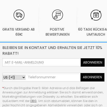
GRATIS VERSAND AB 
POSITIVE 
60 TAGE RÜCKGA
69€
BEWERTUNGEN
UMTAUSCH
BLEIBEN SIE IN KONTAKT UND ERHALTEN SIE JETZT 10%
RABATT!
ABONNIEREN
ABONNIEREN
*
Durch die Eingabe Ihrer E-Mail-Adresse und das Befolgen der
Anweisungen zur Anmeldung erklären Sie sich damit einverstanden,
Marketingmitteilungen von Drawelry zu erhalten. Sie erklären sich
außerdem mit der
DBG
. Um sich abzumelden, können Sie den in
jeder Nachricht angegebenen Abmeldelink verwenden oder sich an