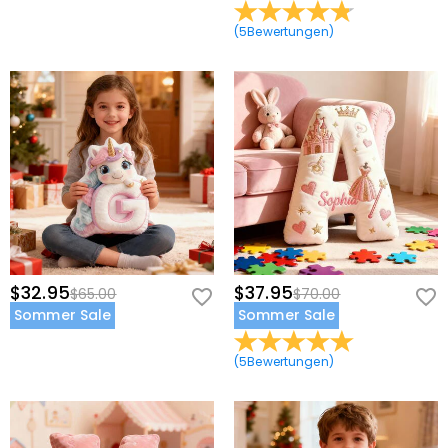
(
5
Bewertungen
)
$32.95
$37.95
$65.00
$70.00
Sommer Sale
Sommer Sale
(
5
Bewertungen
)