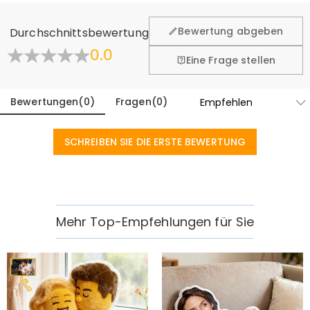
Wir hoffen, dass Sie sich beim Einkauf sicher und wohl
fühlen. Deshalb bieten wir Ihnen 60 Tage Rückgaberecht.
Bewertung abgeben
Durchschnittsbewertung
Mehr erfahren
0.0
Eine Frage stellen
Bewertungen
(
0
)
Fragen
(
0
)
SCHREIBEN SIE DIE ERSTE BEWERTUNG
Mehr Top-Empfehlungen für Sie