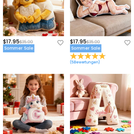
$17.95
$17.95
$35.00
$35.00
Sommer Sale
Sommer Sale
(
5
Bewertungen
)