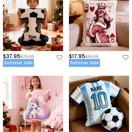
$37.95
$17.95
$70.00
$35.00
Sommer Sale
Sommer Sale