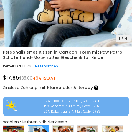
1
/
4
Personalisiertes Kissen in Cartoon-Form mit Paw Patrol-
Schäferhund-Motiv süßes Geschenk für Kinder
|
Rezensionen
Item#
:
DRHP1176
$17.95
$35.00
49% RABATT
Zinslose Zahlung mit
Klarna
oder
Afterpay
10% Rabatt auf 2 Artikel, Code: DRB1
15% Rabatt auf 3 Artikel, Code: DRB2
20% Rabatt auf 5 Artikel, Code: DRB3
Wählen Sie Ihren Stil: Zierkissen