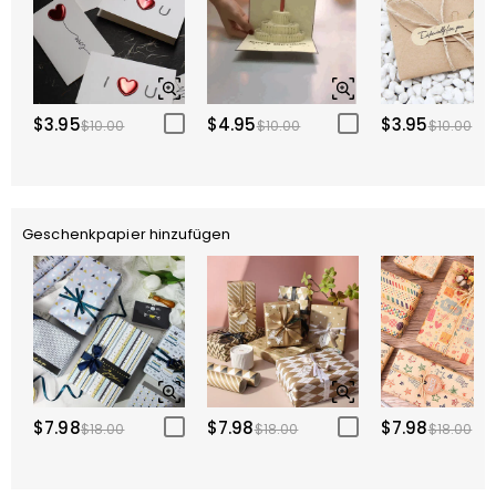
$3.95
$4.95
$3.95
$10.00
$10.00
$10.00
Geschenkpapier hinzufügen
$7.98
$7.98
$7.98
$18.00
$18.00
$18.00