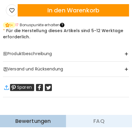
In den Warenkorb
17
Bonuspunkte erhalten
1
×
*
Für die Herstellung dieses Artikels sind
5-12 Werktage
erforderlich.
Produktbeschreibung
Item#
:
DRHP1176
Versand und Rücksendung
·
Gratis Versand
Sparen
Standardversand
:
9-18
Arbeitstage
$13.99 (Bestellungen < $69.00)
Kostenlos (Bestellungen > $69.00)
Expressversand
:
5-8
Arbeitstage
$25.99 (Bestellungen < $169.00)
Kostenlos (Bestellungen > $169.00)
Mehr erfahren
Bewertungen
FAQ
·
60-Tage Rückgabe