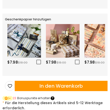
Geschenkpapier hinzufügen
$7.98
$7.98
$7.98
$18.00
$18.00
$18.00
In den Warenkorb
23
Bonuspunkte erhalten
1
×
*
Für die Herstellung dieses Artikels sind
5-12 Werktage
erforderlich.