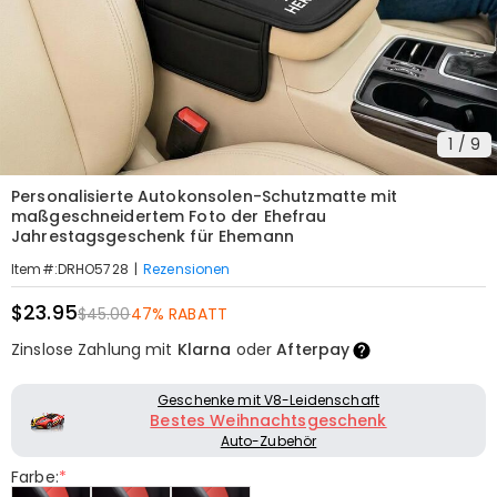
1
/
9
Personalisierte Autokonsolen-Schutzmatte mit
maßgeschneidertem Foto der Ehefrau
Jahrestagsgeschenk für Ehemann
|
Rezensionen
Item#
:
DRHO5728
$23.95
$45.00
47% RABATT
Zinslose Zahlung mit
Klarna
oder
Afterpay
Geschenke mit V8-Leidenschaft
Bestes Weihnachtsgeschenk
Auto-Zubehör
Farbe:
*