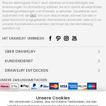
*
Durch die Eingabe Ihrer E-Mail-Adresse und das Befolgen der
Anweisungen zur Anmeldung erklären Sie sich damit einverstanden,
Marketingmitteilungen von Drawelry zu erhalten. Sie erklären sich
außerdem mit der
DBG
. Um sich abzumelden, können Sie den in
jeder Nachricht angegebenen Abmeldelink verwenden oder sich an
unseren Kundenservice wenden, der Ihnen bei der Abmeldung
behilflich ist.
MIT DRAWELRY VERBINDEN
ÜBER DRAWELRY
Über Uns
KUNDENDIENST
Kontakt
Versandbedingungen
DRAWELRY ENTDECKEN
DBG
Zahlungsbedingungen
Geschäftsbedingungen
Großhandelsangebot
UNSERE ZAHLUNGSMETHODEN
Rückgabe & Umtausch
FAQ
Drawelry Prime
Pflegehinweis
Cookie-Richtlinie
Bonusprogramm
Drawelry Blog
Unsere Cookies
UNSERE LIEFERPARTNER
Wir verwenden Cookies, das sind kleine Textdateien, die den
Inhalt personalisieren. Lassen Sie alle Cookies zu oder passen