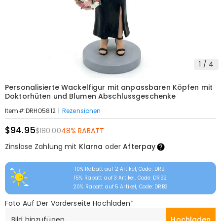
1
/
4
Personalisierte Wackelfigur mit anpassbaren Köpfen mit
Doktorhüten und Blumen Abschlussgeschenke
|
Rezensionen
Item#
:
DRHO5812
$94.95
$180.00
48% RABATT
Zinslose Zahlung mit
Klarna
oder
Afterpay
10% Rabatt auf 2 Artikel, Code: DRB1
15% Rabatt auf 3 Artikel, Code: DRB2
20% Rabatt auf 5 Artikel, Code: DRB3
Foto Auf Der Vorderseite Hochladen
*
Bild hinzufügen
Hochladen