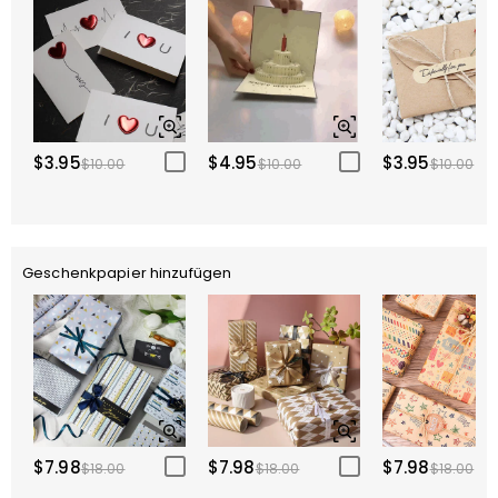
$3.95
$4.95
$3.95
$10.00
$10.00
$10.00
Geschenkpapier hinzufügen
$7.98
$7.98
$7.98
$18.00
$18.00
$18.00