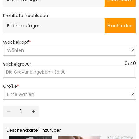
Profilfoto hochladen
Bild hinzufügen
Hochladen
Wackelkopf
*
Wählen
0
/
40
Sockelgravur
Größe
*
Bitte wählen
Geschenkkarte Hinzufügen