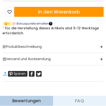
In den Warenkorb
33
Bonuspunkte erhalten
1
×
*
Für die Herstellung dieses Artikels sind
5-12 Werktage
erforderlich.
Produktbeschreibung
Item#
:
DRJN1412
Versand und Rücksendung
Halskette Information
Material
:
Kupfer
·
Gratis Versand
Sparen
Standardversand
:
9-18
Arbeitstage
$13.99 (Bestellungen < $69.00)
Kostenlos (Bestellungen > $69.00)
Expressversand
:
5-8
Arbeitstage
$25.99 (Bestellungen < $169.00)
Kostenlos (Bestellungen > $169.00)
Mehr erfahren
Bewertungen
FAQ
·
60-Tage Rückgabe