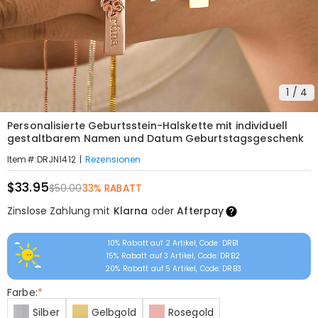
1
/
4
Personalisierte Geburtsstein-Halskette mit individuell
gestaltbarem Namen und Datum Geburtstagsgeschenk
|
Rezensionen
Item#
:
DRJN1412
$33.95
$50.00
33% RABATT
Zinslose Zahlung mit
Klarna
oder
Afterpay
10% Rabatt auf 2 Artikel, Code: DRB1
15% Rabatt auf 3 Artikel, Code: DRB2
20% Rabatt auf 5 Artikel, Code: DRB3
Farbe:
*
Silber
Gelbgold
Rosegold