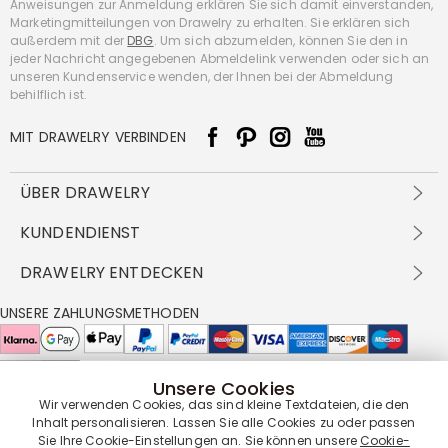
Anweisungen zur Anmeldung erklären Sie sich damit einverstanden,
Marketingmitteilungen von Drawelry zu erhalten. Sie erklären sich
außerdem mit der
DBG
. Um sich abzumelden, können Sie den in
jeder Nachricht angegebenen Abmeldelink verwenden oder sich an
unseren Kundenservice wenden, der Ihnen bei der Abmeldung
behilflich ist.
MIT DRAWELRY VERBINDEN
ÜBER DRAWELRY
Über Uns
KUNDENDIENST
Kontakt
Versandbedingungen
DRAWELRY ENTDECKEN
DBG
Zahlungsbedingungen
Geschäftsbedingungen
Großhandelsangebot
UNSERE ZAHLUNGSMETHODEN
Rückgabe & Umtausch
FAQ
Drawelry Prime
Pflegehinweis
Cookie-Richtlinie
Bonusprogramm
Drawelry Blog
Unsere Cookies
UNSERE LIEFERPARTNER
Wir verwenden Cookies, das sind kleine Textdateien, die den
Inhalt personalisieren. Lassen Sie alle Cookies zu oder passen
Sie Ihre Cookie-Einstellungen an. Sie können unsere
Cookie-