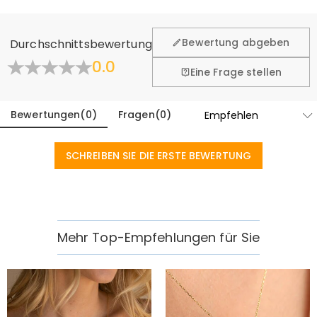
Wir hoffen, dass Sie sich beim Einkauf sicher und wohl
fühlen. Deshalb bieten wir Ihnen 60 Tage Rückgaberecht.
Bewertung abgeben
Durchschnittsbewertung
Mehr erfahren
0.0
Eine Frage stellen
Bewertungen
(
0
)
Fragen
(
0
)
SCHREIBEN SIE DIE ERSTE BEWERTUNG
Mehr Top-Empfehlungen für Sie