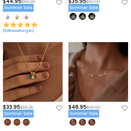
$44.95
$35.95
$80.00
$60.00
Sommer Sale
Sommer Sale
(
53
Bewertungen
)
$33.95
$48.95
$65.25
$90.00
Sommer Sale
Sommer Sale