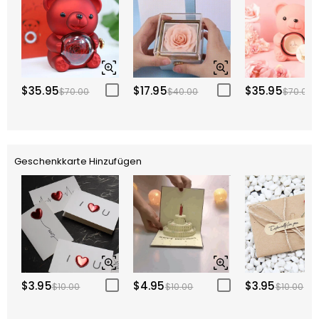
$35.95
$17.95
$35.95
$70.00
$40.00
$70.00
Geschenkkarte Hinzufügen
$3.95
$4.95
$3.95
$10.00
$10.00
$10.00