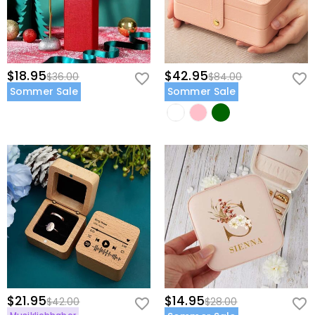
$18.95
$42.95
$36.00
$84.00
Sommer Sale
Sommer Sale
$21.95
$14.95
$42.00
$28.00