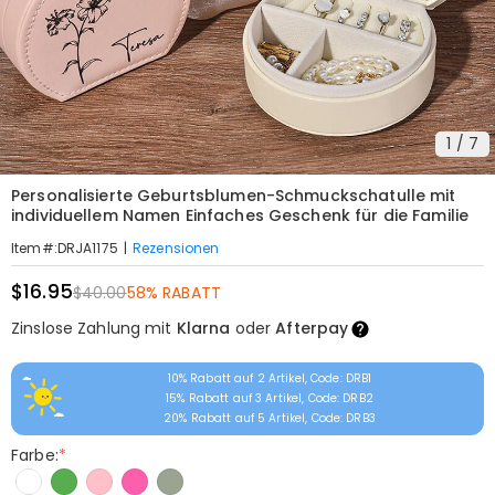
1
/
7
Personalisierte Geburtsblumen-Schmuckschatulle mit
individuellem Namen Einfaches Geschenk für die Familie
|
Rezensionen
Item#
:
DRJA1175
$16.95
$40.00
58% RABATT
Zinslose Zahlung mit
Klarna
oder
Afterpay
10% Rabatt auf 2 Artikel, Code: DRB1
15% Rabatt auf 3 Artikel, Code: DRB2
20% Rabatt auf 5 Artikel, Code: DRB3
Farbe:
*