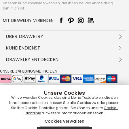
unseren Kundenservice wenden, der Ihnen bei der Abmeldung
behilflich ist.
MIT DRAWELRY VERBINDEN
ÜBER DRAWELRY
Über Uns
KUNDENDIENST
Kontakt
Versandbedingungen
DRAWELRY ENTDECKEN
DBG
Zahlungsbedingungen
Geschäftsbedingungen
Großhandelsangebot
UNSERE ZAHLUNGSMETHODEN
Rückgabe & Umtausch
FAQ
Drawelry Prime
Pflegehinweis
Cookie-Richtlinie
Bonusprogramm
Drawelry Blog
Unsere Cookies
UNSERE LIEFERPARTNER
Wir verwenden Cookies, das sind kleine Textdateien, die den
Inhalt personalisieren. Lassen Sie alle Cookies zu oder passen
Sie Ihre Cookie-Einstellungen an. Sie können unsere
Cookie-
Richtlinie
für weitere Informationen einsehen.
UNSERE SERVICEGARANTIE
Cookies verwalten