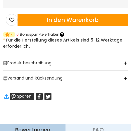
In den Warenkorb
16
Bonuspunkte erhalten
1
×
*
Für die Herstellung dieses Artikels sind
5-12 Werktage
erforderlich.
Produktbeschreibung
Item#
:
DRJA1175
Versand und Rücksendung
·
Gratis Versand
Sparen
Standardversand
:
9-18
Arbeitstage
$13.99 (Bestellungen < $69.00)
Kostenlos (Bestellungen > $69.00)
Expressversand
:
5-8
Arbeitstage
$25.99 (Bestellungen < $169.00)
Kostenlos (Bestellungen > $169.00)
Mehr erfahren
Bewertungen
FAQ