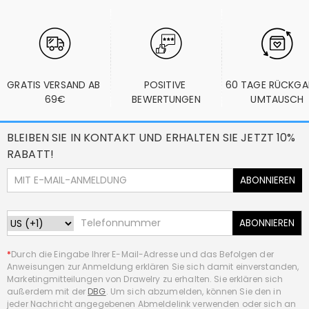
GRATIS VERSAND AB 
POSITIVE 
60 TAGE RÜCKGA
69€
BEWERTUNGEN
UMTAUSCH
BLEIBEN SIE IN KONTAKT UND ERHALTEN SIE JETZT 10%
RABATT!
ABONNIEREN
ABONNIEREN
*
Durch die Eingabe Ihrer E-Mail-Adresse und das Befolgen der
Anweisungen zur Anmeldung erklären Sie sich damit einverstanden,
Marketingmitteilungen von Drawelry zu erhalten. Sie erklären sich
außerdem mit der
DBG
. Um sich abzumelden, können Sie den in
jeder Nachricht angegebenen Abmeldelink verwenden oder sich an