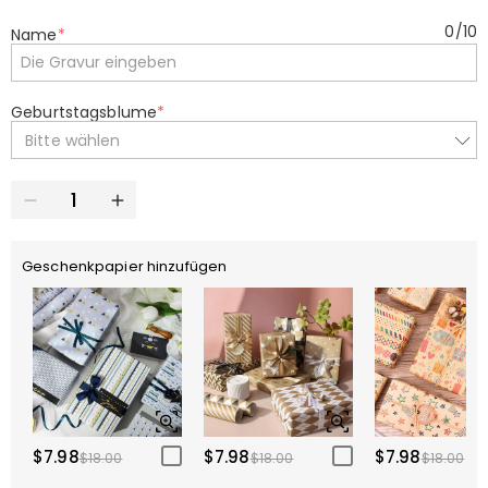
0
/
10
Name
*
Geburtstagsblume
*
Bitte wählen
Geschenkpapier hinzufügen
$7.98
$7.98
$7.98
$18.00
$18.00
$18.00