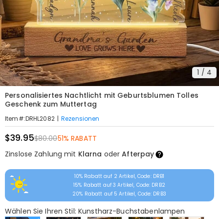
1
/
4
Personalisiertes Nachtlicht mit Geburtsblumen Tolles
Geschenk zum Muttertag
|
Rezensionen
Item#
:
DRHL2082
$39.95
$80.00
51% RABATT
Zinslose Zahlung mit
Klarna
oder
Afterpay
10% Rabatt auf 2 Artikel, Code: DRB1
15% Rabatt auf 3 Artikel, Code: DRB2
20% Rabatt auf 5 Artikel, Code: DRB3
Wählen Sie Ihren Stil: Kunstharz-Buchstabenlampen