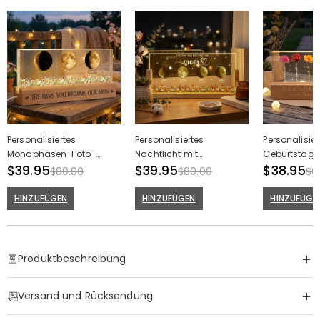
Personalisiertes
Personalisiertes
Personalisier
Mondphasen-Foto-
Nachtlicht mit
Geburtstag 
Nachtlicht mit buntem
$39.95
Mondphasen-Foto Tolles
$39.95
Nachtlicht 
$38.95
$80.00
$80.00
$6
Blumenmotiv Kostbares
Geschenk zum Muttertag
Geschenk zu
Geschenk für Mama
HINZUFÜGEN
HINZUFÜGEN
HINZUFÜGE
Produktbeschreibung
Item#
:
DRHL2082
Versand und Rücksendung