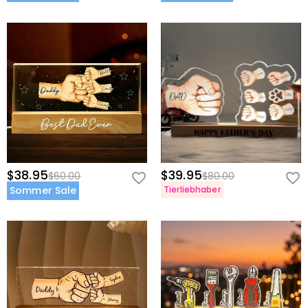
$38.95
$39.95
$60.00
$80.00
Sommer Sale
Tierliebhaber