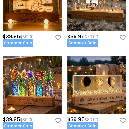
$38.95
$36.95
$60.00
$70.00
Sommer Sale
Sommer Sale
$39.95
$39.95
$80.00
$80.00
Sommer Sale
Sommer Sale