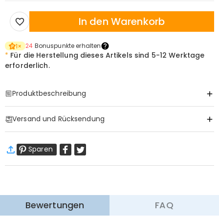
In den Warenkorb
24
Bonuspunkte erhalten
1
×
*
Für die Herstellung dieses Artikels sind
5-12 Werktage
erforderlich.
Produktbeschreibung
Item#
:
DRAB0458
Versand und Rücksendung
·
Gratis Versand
Sparen
Standardversand
:
9-18
Arbeitstage
$13.99 (Bestellungen < $69.00)
Kostenlos (Bestellungen > $69.00)
Expressversand
:
5-8
Arbeitstage
$25.99 (Bestellungen < $169.00)
Kostenlos (Bestellungen > $169.00)
Mehr erfahren
Bewertungen
FAQ
·
60-Tage Rückgabe