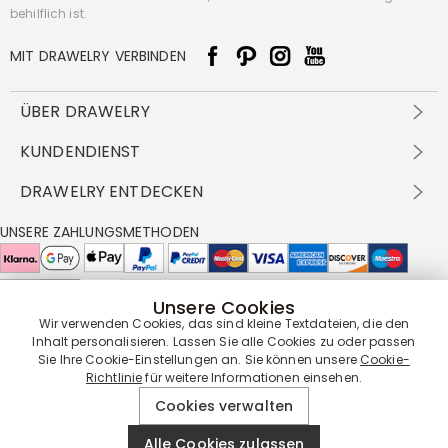
behilflich ist.
MIT DRAWELRY VERBINDEN
ÜBER DRAWELRY
Über Uns
KUNDENDIENST
Kontakt
Versandbedingungen
DRAWELRY ENTDECKEN
DBG
Zahlungsbedingungen
Geschäftsbedingungen
Großhandelsangebot
UNSERE ZAHLUNGSMETHODEN
Rückgabe & Umtausch
FAQ
Drawelry Prime
Pflegehinweis
Cookie-Richtlinie
Bonusprogramm
Drawelry Blog
Unsere Cookies
UNSERE LIEFERPARTNER
Wir verwenden Cookies, das sind kleine Textdateien, die den
Inhalt personalisieren. Lassen Sie alle Cookies zu oder passen
Sie Ihre Cookie-Einstellungen an. Sie können unsere
Cookie-
Richtlinie
für weitere Informationen einsehen.
UNSERE SERVICEGARANTIE
Cookies verwalten
Alle Cookies zulassen