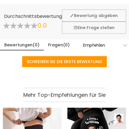
Wir hoffen, dass Sie sich beim Einkauf sicher und wohl
fühlen. Deshalb bieten wir Ihnen 60 Tage Rückgaberecht.
Bewertung abgeben
Durchschnittsbewertung
Mehr erfahren
0.0
Eine Frage stellen
Bewertungen
(
0
)
Fragen
(
0
)
SCHREIBEN SIE DIE ERSTE BEWERTUNG
Mehr Top-Empfehlungen für Sie