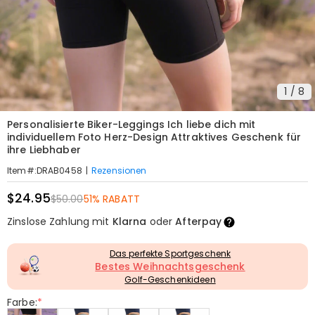
1
/
8
Personalisierte Biker-Leggings Ich liebe dich mit
individuellem Foto Herz-Design Attraktives Geschenk für
ihre Liebhaber
|
Rezensionen
Item#
:
DRAB0458
$24.95
$50.00
51% RABATT
Zinslose Zahlung mit
Klarna
oder
Afterpay
Das perfekte Sportgeschenk
Bestes Weihnachtsgeschenk
Golf-Geschenkideen
Farbe:
*