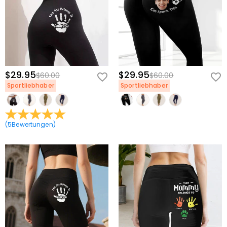
$29.95
$29.95
$60.00
$60.00
Sportliebhaber
Sportliebhaber
(
5
Bewertungen
)