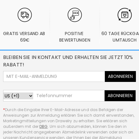
GRATIS VERSAND AB 
POSITIVE 
60 TAGE RÜCKGA
69€
BEWERTUNGEN
UMTAUSCH
BLEIBEN SIE IN KONTAKT UND ERHALTEN SIE JETZT 10%
RABATT!
ABONNIEREN
ABONNIEREN
*
Durch die Eingabe Ihrer E-Mail-Adresse und das Befolgen der
Anweisungen zur Anmeldung erklären Sie sich damit einverstanden,
Marketingmitteilungen von Drawelry zu erhalten. Sie erklären sich
außerdem mit der
DBG
. Um sich abzumelden, können Sie den in
jeder Nachricht angegebenen Abmeldelink verwenden oder sich an
unseren Kundenservice wenden, der Ihnen bei der Abmeldung