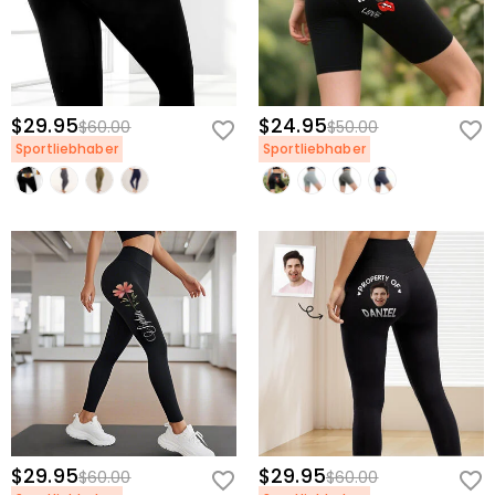
$29.95
$24.95
$60.00
$50.00
Sportliebhaber
Sportliebhaber
$29.95
$29.95
$60.00
$60.00