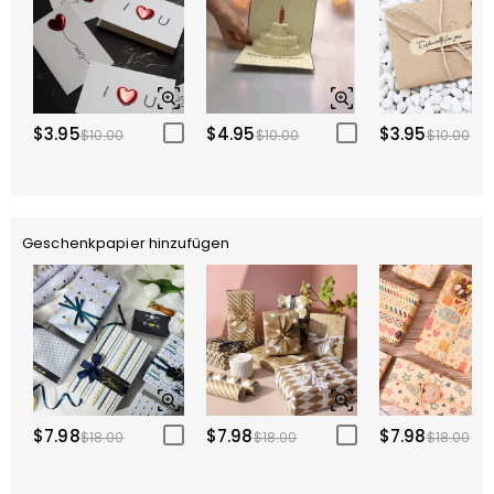
$3.95
$4.95
$3.95
$10.00
$10.00
$10.00
Geschenkpapier hinzufügen
$7.98
$7.98
$7.98
$18.00
$18.00
$18.00