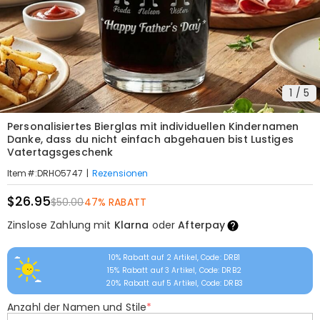
1
/
5
Personalisiertes Bierglas mit individuellen Kindernamen
Danke, dass du nicht einfach abgehauen bist Lustiges
Vatertagsgeschenk
|
Rezensionen
Item#
:
DRHO5747
$26.95
$50.00
47% RABATT
Zinslose Zahlung mit
Klarna
oder
Afterpay
10% Rabatt auf 2 Artikel, Code: DRB1
15% Rabatt auf 3 Artikel, Code: DRB2
20% Rabatt auf 5 Artikel, Code: DRB3
Anzahl der Namen und Stile
*