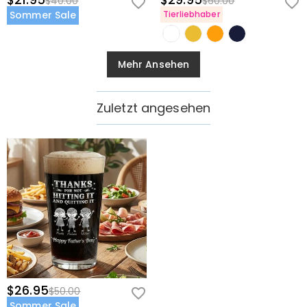
$21.95
$29.95
$40.00
$60.00
Sommer Sale
Tierliebhaber
Mehr Ansehen
Zuletzt angesehen
$26.95
$50.00
Sommer Sale