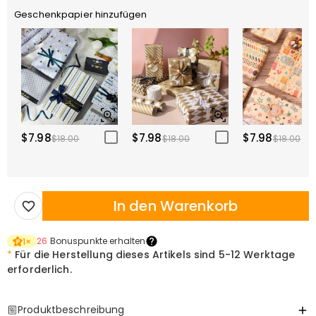
Geschenkpapier hinzufügen
$7.98
$7.98
$7.98
$18.00
$18.00
$18.00
In den Warenkorb
26
Bonuspunkte erhalten
1
×
*
Für die Herstellung dieses Artikels sind
5-12 Werktage
erforderlich.
Produktbeschreibung