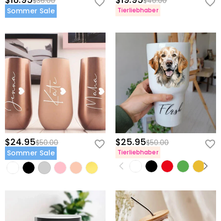
$18.95
$19.95
$36.00
$40.00
Sommer Sale
Tierliebhaber
$24.95
$25.95
$50.00
$50.00
Sommer Sale
Tierliebhaber