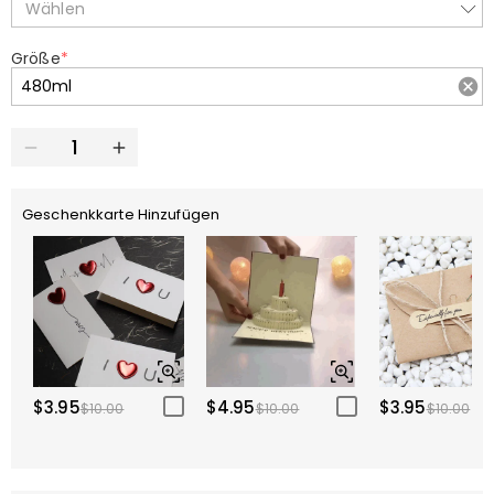
Wählen
Größe
*
Geschenkkarte Hinzufügen
$3.95
$4.95
$3.95
$10.00
$10.00
$10.00