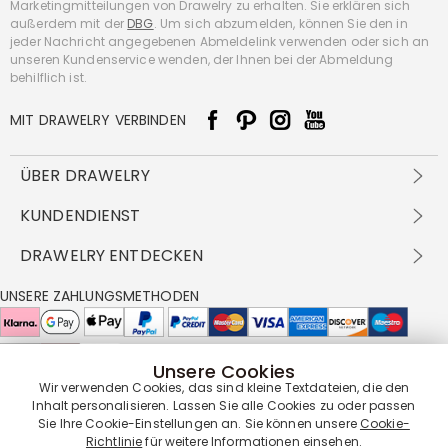
Marketingmitteilungen von Drawelry zu erhalten. Sie erklären sich
außerdem mit der
DBG
. Um sich abzumelden, können Sie den in
jeder Nachricht angegebenen Abmeldelink verwenden oder sich an
unseren Kundenservice wenden, der Ihnen bei der Abmeldung
behilflich ist.
MIT DRAWELRY VERBINDEN
ÜBER DRAWELRY
Über Uns
KUNDENDIENST
Kontakt
Versandbedingungen
DRAWELRY ENTDECKEN
DBG
Zahlungsbedingungen
Geschäftsbedingungen
Großhandelsangebot
UNSERE ZAHLUNGSMETHODEN
Rückgabe & Umtausch
FAQ
Drawelry Prime
Pflegehinweis
Cookie-Richtlinie
Bonusprogramm
Drawelry Blog
Unsere Cookies
UNSERE LIEFERPARTNER
Wir verwenden Cookies, das sind kleine Textdateien, die den
Inhalt personalisieren. Lassen Sie alle Cookies zu oder passen
Sie Ihre Cookie-Einstellungen an. Sie können unsere
Cookie-
Richtlinie
für weitere Informationen einsehen.
UNSERE SERVICEGARANTIE