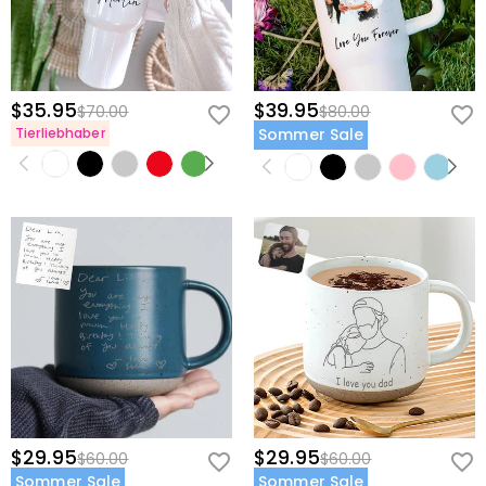
vollständig zufrieden sind, können Sie ihn innerhalb von
60 Tagen nach dem Lieferdatum gegen Erstattung des
Kaufpreises zurückgeben. Wenn Sie mehr wissen
möchten, sehen Sie sich bitte unser
60-Tage-
Rückgaberecht
an.
$35.95
$39.95
$70.00
$80.00
Tierliebhaber
Sommer Sale
$29.95
$29.95
$60.00
$60.00
Sommer Sale
Sommer Sale