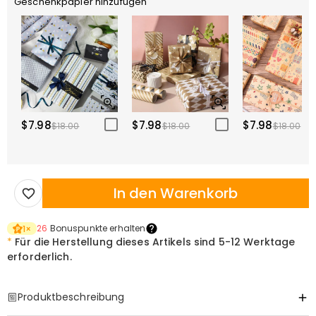
Geschenkpapier hinzufügen
$7.98
$7.98
$7.98
$18.00
$18.00
$18.00
In den Warenkorb
26
Bonuspunkte erhalten
1
×
*
Für die Herstellung dieses Artikels sind
5-12 Werktage
erforderlich.
Produktbeschreibung