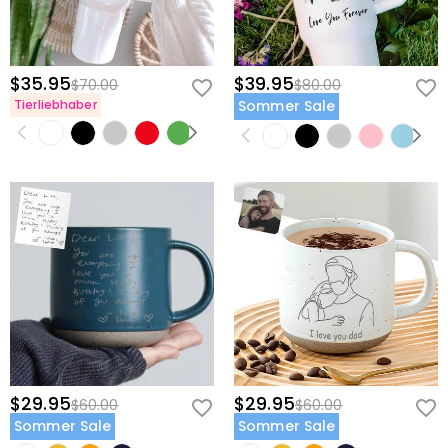
60 Tagen nach dem Lieferdatum gegen Erstattung des
Kaufpreises zurückgeben. Wenn Sie mehr wissen
möchten, sehen Sie sich bitte unser
60-Tage-
Rückgaberecht
an.
$35.95
$39.95
$70.00
$80.00
Tierliebhaber
Sommer Sale
$29.95
$29.95
$60.00
$60.00
Sommer Sale
Sommer Sale