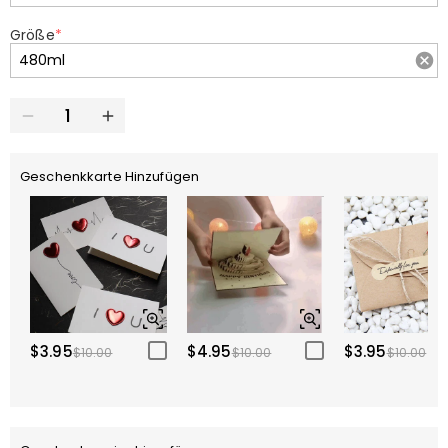
Größe
*
Geschenkkarte Hinzufügen
$3.95
$4.95
$3.95
$10.00
$10.00
$10.00