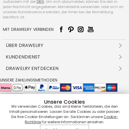
außerdem mit der
DBG
. Um sich abzumelden, können Sie den in
jeder Nachricht angegebenen Abmeldelink verwenden oder sich an
unseren Kundenservice wenden, der Ihnen bei der Abmeldung
behilflich ist.
MIT DRAWELRY VERBINDEN
ÜBER DRAWELRY
Über Uns
KUNDENDIENST
Kontakt
Versandbedingungen
DRAWELRY ENTDECKEN
DBG
Zahlungsbedingungen
Geschäftsbedingungen
Großhandelsangebot
UNSERE ZAHLUNGSMETHODEN
Rückgabe & Umtausch
FAQ
Drawelry Prime
Pflegehinweis
Cookie-Richtlinie
Bonusprogramm
Drawelry Blog
Unsere Cookies
UNSERE LIEFERPARTNER
Wir verwenden Cookies, das sind kleine Textdateien, die den
Inhalt personalisieren. Lassen Sie alle Cookies zu oder passen
Sie Ihre Cookie-Einstellungen an. Sie können unsere
Cookie-
Richtlinie
für weitere Informationen einsehen.
UNSERE SERVICEGARANTIE