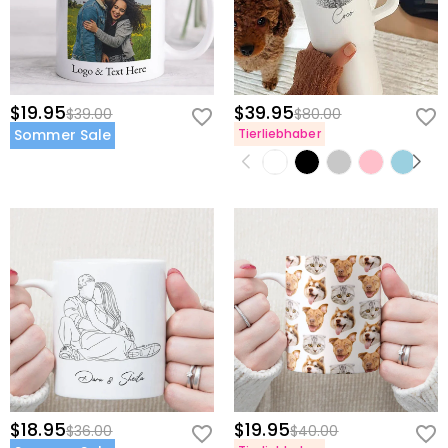
$19.95
$39.95
$39.00
$80.00
Sommer Sale
Tierliebhaber
$18.95
$19.95
$36.00
$40.00