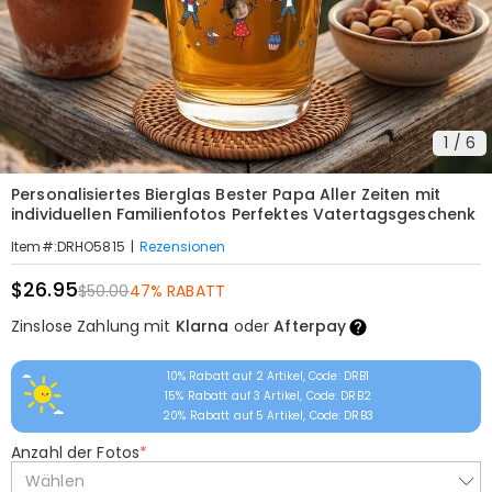
1
/
6
Personalisiertes Bierglas Bester Papa Aller Zeiten mit
individuellen Familienfotos Perfektes Vatertagsgeschenk
|
Rezensionen
Item#
:
DRHO5815
$26.95
$50.00
47% RABATT
Zinslose Zahlung mit
Klarna
oder
Afterpay
10% Rabatt auf 2 Artikel, Code: DRB1
15% Rabatt auf 3 Artikel, Code: DRB2
20% Rabatt auf 5 Artikel, Code: DRB3
Anzahl der Fotos
*
Wählen