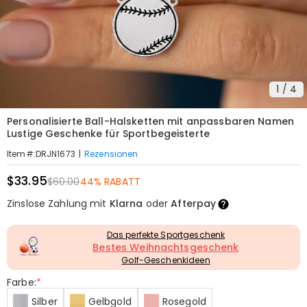
1
/
4
Personalisierte Ball-Halsketten mit anpassbaren Namen
Lustige Geschenke für Sportbegeisterte
|
Rezensionen
Item#
:
DRJN1673
$33.95
$60.00
44% RABATT
Zinslose Zahlung mit
Klarna
oder
Afterpay
Das perfekte Sportgeschenk
Bestes Weihnachtsgeschenk
Golf-Geschenkideen
Farbe:
*
Silber
Gelbgold
Rosegold