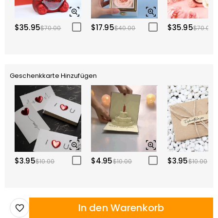
$35.95
$17.95
$35.95
$70.00
$40.00
$70.00
Geschenkkarte Hinzufügen
$3.95
$4.95
$3.95
$10.00
$10.00
$10.00
In den Warenkorb