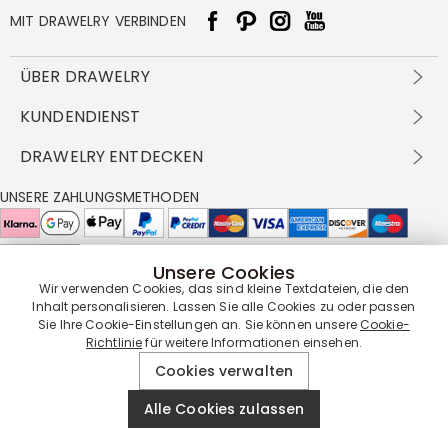
MIT DRAWELRY VERBINDEN
ÜBER DRAWELRY
Über Uns
KUNDENDIENST
Kontakt
Versandbedingungen
DRAWELRY ENTDECKEN
DBG
Zahlungsbedingungen
Geschäftsbedingungen
Großhandelsangebot
UNSERE ZAHLUNGSMETHODEN
Rückgabe & Umtausch
FAQ
Drawelry Prime
Pflegehinweis
Cookie-Richtlinie
Bonusprogramm
Drawelry Blog
Unsere Cookies
UNSERE LIEFERPARTNER
Wir verwenden Cookies, das sind kleine Textdateien, die den
Inhalt personalisieren. Lassen Sie alle Cookies zu oder passen
Sie Ihre Cookie-Einstellungen an. Sie können unsere
Cookie-
Richtlinie
für weitere Informationen einsehen.
UNSERE SERVICEGARANTIE
Cookies verwalten
Alle Cookies zulassen
© 2019 - 2026
Drawelry
Website All Rights Reserved.