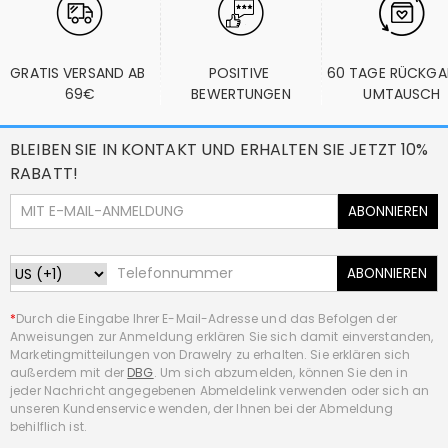
GRATIS VERSAND AB 
POSITIVE 
60 TAGE RÜCKGA
69€
BEWERTUNGEN
UMTAUSCH
BLEIBEN SIE IN KONTAKT UND ERHALTEN SIE JETZT 10%
RABATT!
ABONNIEREN
ABONNIEREN
*
Durch die Eingabe Ihrer E-Mail-Adresse und das Befolgen der
Anweisungen zur Anmeldung erklären Sie sich damit einverstanden,
Marketingmitteilungen von Drawelry zu erhalten. Sie erklären sich
außerdem mit der
DBG
. Um sich abzumelden, können Sie den in
jeder Nachricht angegebenen Abmeldelink verwenden oder sich an
unseren Kundenservice wenden, der Ihnen bei der Abmeldung
behilflich ist.