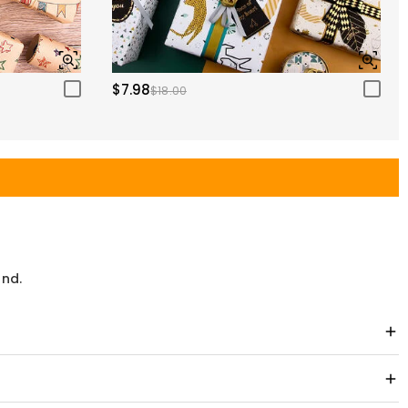
$7.98
$18.00
and.