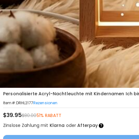
Personalisierte Acryl-Nachtleuchte mit Kindernamen Ich b
Rezensionen
Item#
:
DRHL2177
$39.95
$80.00
51% RABATT
Zinslose Zahlung mit
Klarna
oder
Afterpay