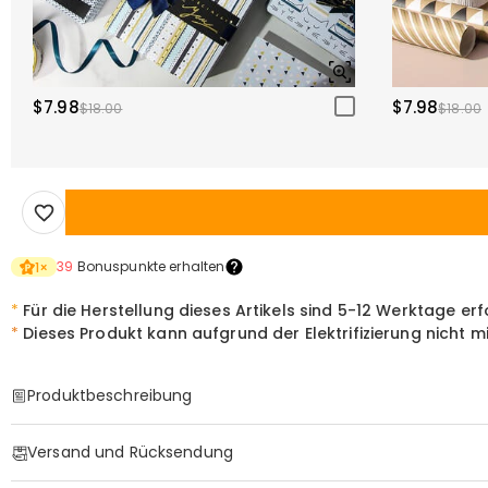
$7.98
$7.98
$18.00
$18.00
39
Bonuspunkte erhalten
1
×
*
Für die Herstellung dieses Artikels sind 5-12 Werktage erf
*
Dieses Produkt kann aufgrund der Elektrifizierung nicht 
Produktbeschreibung
Item#
:
DRHL2177
Versand und Rücksendung
Custom "Galaktisches Vermächtnis" Beleuchte