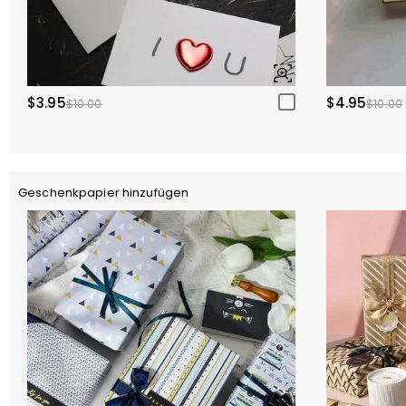
$3.95
$4.95
$10.00
$10.00
Geschenkpapier hinzufügen