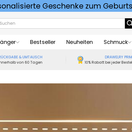
Vorlieben für Hochzeitsgeschenke
änger
Bestseller
Neuheiten
Schmuck
RÜCKGABE & UMTAUSCH
DRAWELRY PRI
Innerhalb von 60 Tagen
10% Rabatt bei jeder Best