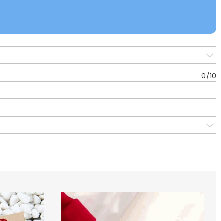
0
/
10