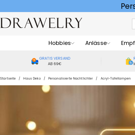
Hobbies
Anlässe
Empf
GRATIS VERSAND
AB 69€
Startseite
Haus Deko
Personalisierte Nachtlichter
Acryl-Tafellampen