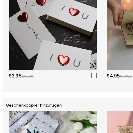
$3.95
$4.95
$10.00
$10.00
Geschenkpapier hinzufügen