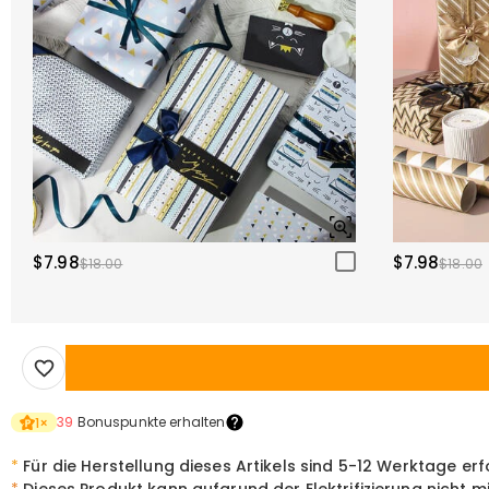
$7.98
$7.98
$18.00
$18.00
39
Bonuspunkte erhalten
1
×
*
Für die Herstellung dieses Artikels sind 5-12 Werktage erf