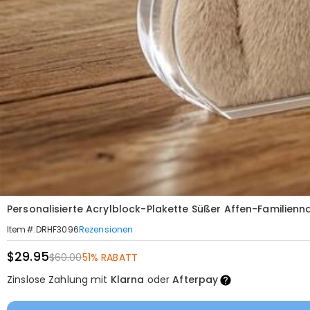
Personalisierte Acrylblock-Plakette Süßer Affen-Familie
Rezensionen
Item#
:
DRHF3096
$29.95
$60.00
51% RABATT
Zinslose Zahlung mit
Klarna
oder
Afterpay