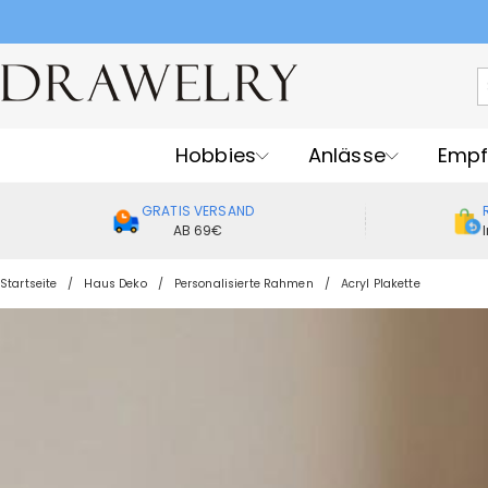
Per
Hobbies
Anlässe
Empf
GRATIS VERSAND
AB 69€
Startseite
Haus Deko
Personalisierte Rahmen
Acryl Plakette