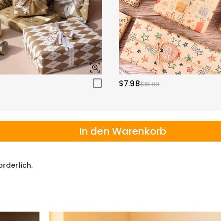
$7.98
$18.00
In den Warenkorb
orderlich.