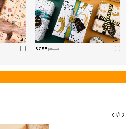
$7.98
$18.00
1
/
1