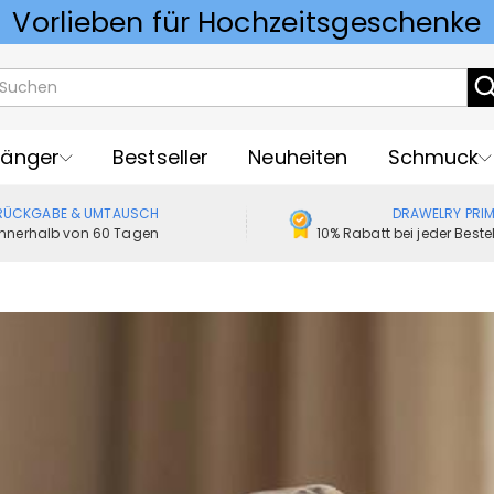
sonalisierte Geschenke zum Geburt
Vorlieben für Hochzeitsgeschenke
änger
Bestseller
Neuheiten
Schmuck
RÜCKGABE & UMTAUSCH
DRAWELRY PRI
Innerhalb von 60 Tagen
10% Rabatt bei jeder Best