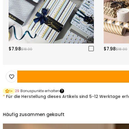
$7.98
$7.98
$18.00
$18.00
29
Bonuspunkte erhalten
1
×
*
Für die Herstellung dieses Artikels sind
5-12 Werktage erf
Häufig zusammen gekauft