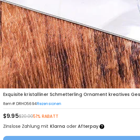
Exquisite kristalliner Schmetterling Ornament kreatives Ge
Rezensionen
Item#
:
DRHO5694
$9.95
$20.00
51% RABATT
Zinslose Zahlung mit
Klarna
oder
Afterpay