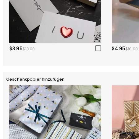
$3.95
$4.95
$10.00
$10.00
Geschenkpapier hinzufügen