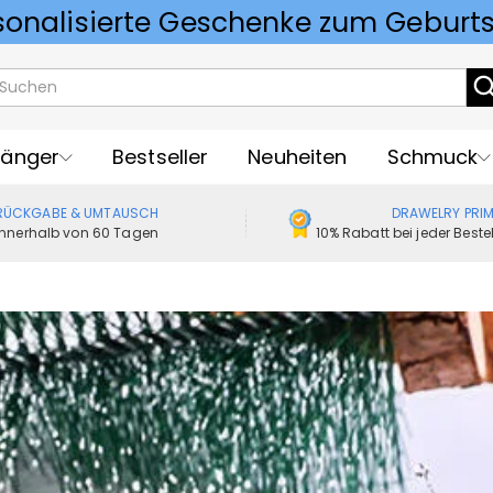
Vorlieben für Hochzeitsgeschenke
änger
Bestseller
Neuheiten
Schmuck
RÜCKGABE & UMTAUSCH
DRAWELRY PRI
Innerhalb von 60 Tagen
10% Rabatt bei jeder Best