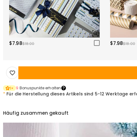
$7.98
$7.98
$18.00
$18.00
9
Bonuspunkte erhalten
1
×
*
Für die Herstellung dieses Artikels sind
5-12 Werktage erf
Häufig zusammen gekauft