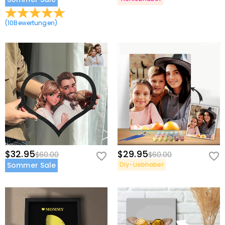
(
10
Bewertungen
)
$32.95
$29.95
$60.00
$60.00
Sommer Sale
Diy-Liebhaber