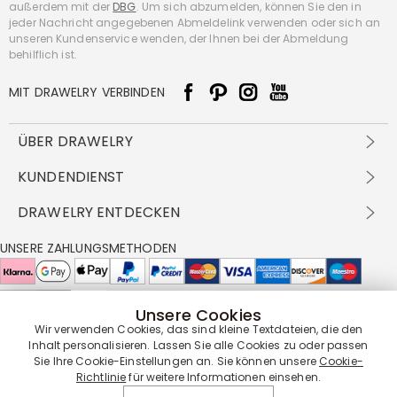
außerdem mit der
DBG
. Um sich abzumelden, können Sie den in
jeder Nachricht angegebenen Abmeldelink verwenden oder sich an
unseren Kundenservice wenden, der Ihnen bei der Abmeldung
behilflich ist.
MIT DRAWELRY VERBINDEN
ÜBER DRAWELRY
Über Uns
KUNDENDIENST
Kontakt
Versandbedingungen
DRAWELRY ENTDECKEN
DBG
Zahlungsbedingungen
Geschäftsbedingungen
Großhandelsangebot
UNSERE ZAHLUNGSMETHODEN
Rückgabe & Umtausch
FAQ
Drawelry Prime
Pflegehinweis
Cookie-Richtlinie
Bonusprogramm
Drawelry Blog
Unsere Cookies
UNSERE LIEFERPARTNER
Wir verwenden Cookies, das sind kleine Textdateien, die den
Inhalt personalisieren. Lassen Sie alle Cookies zu oder passen
Sie Ihre Cookie-Einstellungen an. Sie können unsere
Cookie-
Richtlinie
für weitere Informationen einsehen.
UNSERE SERVICEGARANTIE