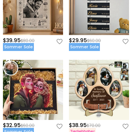
60 Tagen nach dem Lieferdatum gegen Erstattung des
Kaufpreises zurückgeben. Wenn Sie mehr wissen
möchten, sehen Sie sich bitte unser
60-Tage-
Rückgaberecht
an.
$39.95
$29.95
$80.00
$60.00
Sommer Sale
Sommer Sale
$32.95
$38.95
$60.00
$70.00
Sommer Sale
Tierliebhaber