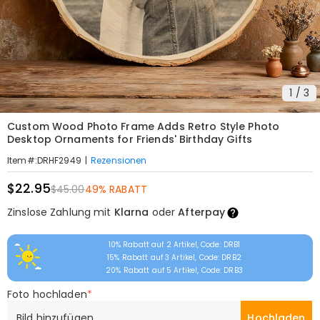
1
/
3
Custom Wood Photo Frame Adds Retro Style Photo
Desktop Ornaments for Friends' Birthday Gifts
|
Rezensionen
Item#
:
DRHF2949
$22.95
$45.00
49% RABATT
Zinslose Zahlung mit
Klarna
oder
Afterpay
10% Rabatt auf 2 Artikel, Code: DRB1
15% Rabatt auf 3 Artikel, Code: DRB2
20% Rabatt auf 5 Artikel, Code: DRB3
Foto hochladen
*
Bild hinzufügen
Hochladen