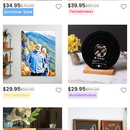
$34.95
$39.95
$70.00
$80.00
Sommer Sale
Tierliebhaber
$29.95
$29.95
$60.00
$60.00
Diy-Liebhaber
Musikliebhaber