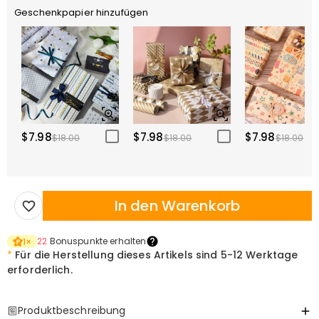
Geschenkpapier hinzufügen
$7.98
$7.98
$7.98
$18.00
$18.00
$18.00
In den Warenkorb
22
Bonuspunkte erhalten
1
×
*
Für die Herstellung dieses Artikels sind
5-12 Werktage
erforderlich.
Produktbeschreibung