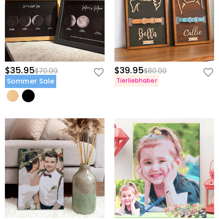
$35.95
$39.95
$70.00
$80.00
Sommer Sale
Tierliebhaber