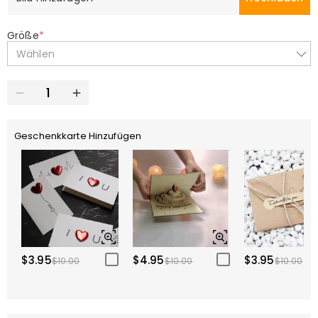
Größe
*
Wählen
Geschenkkarte Hinzufügen
$3.95
$4.95
$3.95
$10.00
$10.00
$10.00