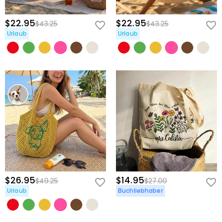
$22.95
$22.95
$43.25
$43.25
Urlaub
Urlaub
$26.95
$14.95
$49.25
$27.00
Urlaub
Buchliebhaber