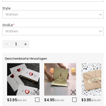
Style
Wählen
Größe
*
Wählen
Geschenkkarte Hinzufügen
$3.95
$4.95
$3.95
$10.00
$10.00
$10.00