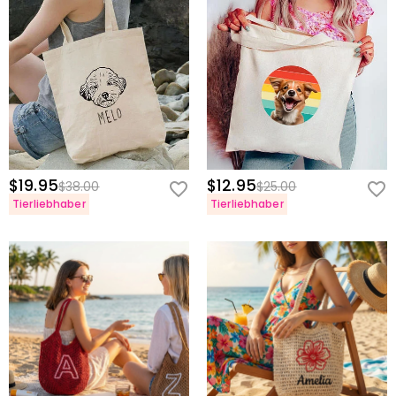
$19.95
$12.95
$38.00
$25.00
Tierliebhaber
Tierliebhaber