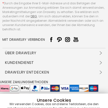
*
Durch die Eingabe Ihrer E-Mail-Adresse und das Befolgen der
Anweisungen zur Anmeldung erklären Sie sich damit einverstanden,
Marketingmitteilungen von Drawelry zu erhalten. Sie erklären sich
außerdem mit der
DBG
. Um sich abzumelden, können Sie den in
jeder Nachricht angegebenen Abmeldelink verwenden oder sich an
unseren Kundenservice wenden, der Ihnen bei der Abmeldung
behilflich ist.
MIT DRAWELRY VERBINDEN
ÜBER DRAWELRY
Über Uns
KUNDENDIENST
Kontakt
Versandbedingungen
DRAWELRY ENTDECKEN
DBG
Zahlungsbedingungen
Geschäftsbedingungen
Großhandelsangebot
UNSERE ZAHLUNGSMETHODEN
Rückgabe & Umtausch
FAQ
Drawelry Prime
Pflegehinweis
Cookie-Richtlinie
Bonusprogramm
Drawelry Blog
Unsere Cookies
UNSERE LIEFERPARTNER
Wir verwenden Cookies, das sind kleine Textdateien, die den