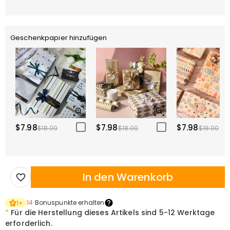
Geschenkpapier hinzufügen
$7.98
$7.98
$7.98
$18.00
$18.00
$18.00
In den Warenkorb
14
Bonuspunkte erhalten
1
×
*
Für die Herstellung dieses Artikels sind
5-12 Werktage
erforderlich.