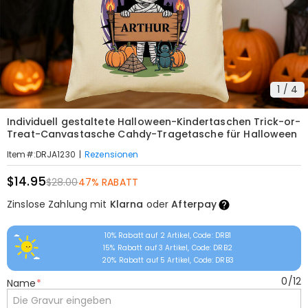
1
/
4
Individuell gestaltete Halloween-Kindertaschen Trick-or-
Treat-Canvastasche Cahdy-Tragetasche für Halloween
|
Rezensionen
Item#
:
DRJA1230
$14.95
$28.00
47% RABATT
Zinslose Zahlung mit
Klarna
oder
Afterpay
10% Rabatt auf 2 Artikel, Code: DRB1
15% Rabatt auf 3 Artikel, Code: DRB2
20% Rabatt auf 5 Artikel, Code: DRB3
0
/
12
Name
*