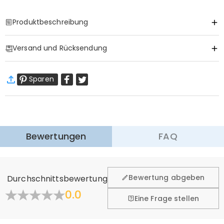
Produktbeschreibung
Item#
:
DRJA1230
Versand und Rücksendung
·
Gratis Versand
Sparen
Standardversand
:
9-18
Arbeitstage
$13.99 (Bestellungen < $69.00)
Kostenlos (Bestellungen > $69.00)
Expressversand
:
5-8
Arbeitstage
$25.99 (Bestellungen < $169.00)
Kostenlos (Bestellungen > $169.00)
Mehr erfahren
Bewertungen
FAQ
·
60-Tage Rückgabe
Wir hoffen, dass Sie sich beim Einkauf sicher und wohl
fühlen. Deshalb bieten wir Ihnen 60 Tage Rückgaberecht.
Bewertung abgeben
Durchschnittsbewertung
Mehr erfahren
0.0
Eine Frage stellen