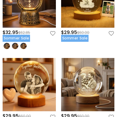
$32.95
$29.95
$62.85
$60.00
Sommer Sale
Sommer Sale
$29.95
$29.95
$60.00
$60.00