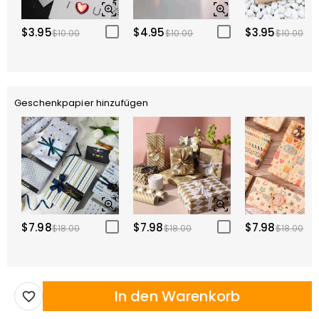
$3.95
$4.95
$3.95
$10.00
$10.00
$10.00
Geschenkpapier hinzufügen
$7.98
$7.98
$7.98
$18.00
$18.00
$18.00
In den Warenkorb