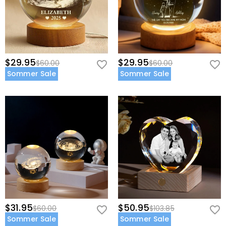
$29.95
$29.95
$60.00
$60.00
Sommer Sale
Sommer Sale
$31.95
$50.95
$60.00
$103.85
Sommer Sale
Sommer Sale