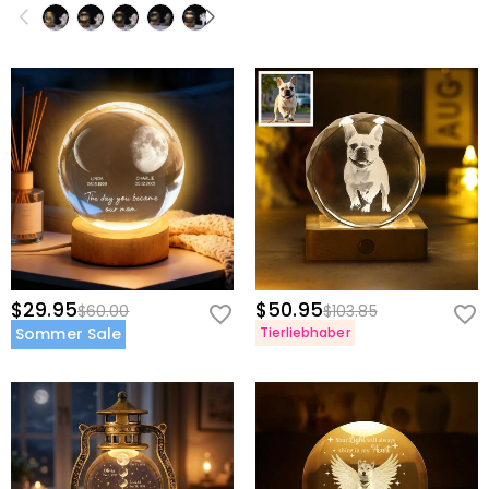
$29.95
$50.95
$60.00
$103.85
Sommer Sale
Tierliebhaber