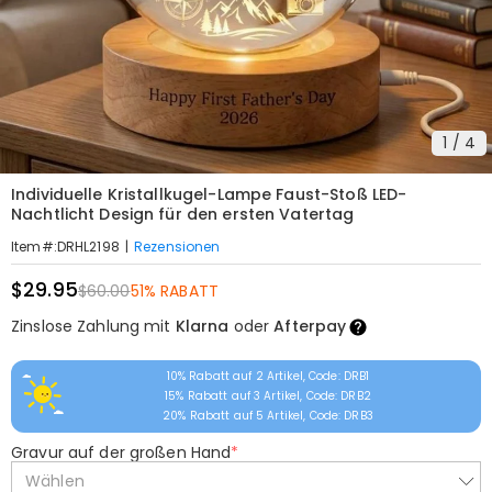
1
/
4
Individuelle Kristallkugel-Lampe Faust-Stoß LED-
Nachtlicht Design für den ersten Vatertag
|
Rezensionen
Item#
:
DRHL2198
$29.95
$60.00
51% RABATT
Zinslose Zahlung mit
Klarna
oder
Afterpay
10% Rabatt auf 2 Artikel, Code: DRB1
15% Rabatt auf 3 Artikel, Code: DRB2
20% Rabatt auf 5 Artikel, Code: DRB3
Gravur auf der großen Hand
*
Wählen