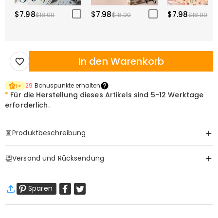
$7.98
$7.98
$7.98
$18.00
$18.00
$18.00
In den Warenkorb
29
Bonuspunkte erhalten
1
×
*
Für die Herstellung dieses Artikels sind
5-12 Werktage
erforderlich.
Produktbeschreibung
Item#
:
DRHF3119
Versand und Rücksendung
Basisinformationen
Material
:
Acryl
·
Gratis Versand
Dicke (cm)
:
1.4
Sparen
Standardversand
:
9-18
Arbeitstage
$13.99 (Bestellungen < $69.00)
Kostenlos (Bestellungen > $69.00)
Expressversand
:
5-8
Arbeitstage