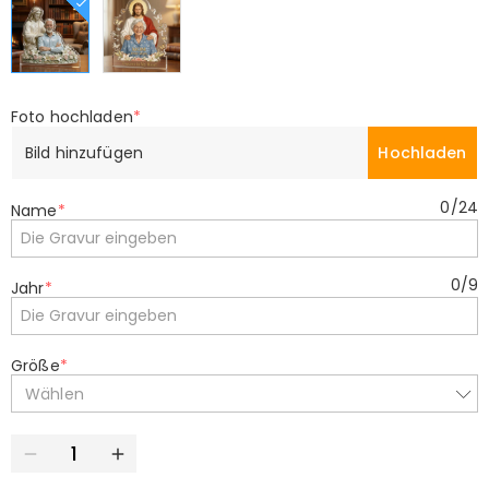
Foto hochladen
*
Bild hinzufügen
Hochladen
0
/
24
Name
*
0
/
9
Jahr
*
Größe
*
Wählen