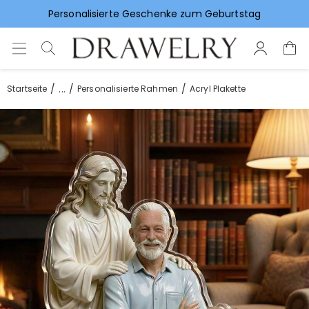
Vorlieben für Hochzeitsgeschenke
...
Startseite
Personalisierte Rahmen
Acryl Plakette