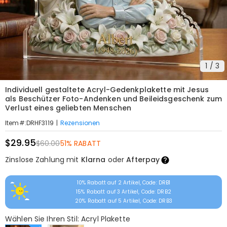
1
/
3
Individuell gestaltete Acryl-Gedenkplakette mit Jesus
als Beschützer Foto-Andenken und Beileidsgeschenk zum
Verlust eines geliebten Menschen
|
Rezensionen
Item#
:
DRHF3119
$29.95
$60.00
51% RABATT
Zinslose Zahlung mit
Klarna
oder
Afterpay
10% Rabatt auf 2 Artikel, Code: DRB1
15% Rabatt auf 3 Artikel, Code: DRB2
20% Rabatt auf 5 Artikel, Code: DRB3
Wählen Sie Ihren Stil: Acryl Plakette