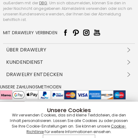
außerdem mit der
DBG
. Um sich abzumelden, können Sie den in
jeder Nachricht angegebenen Abmeldelink verwenden oder sich an
unseren Kundenservice wenden, der Ihnen bei der Abmeldung
behilflich ist.
MIT DRAWELRY VERBINDEN
ÜBER DRAWELRY
Über Uns
KUNDENDIENST
Kontakt
Versandbedingungen
DRAWELRY ENTDECKEN
DBG
Zahlungsbedingungen
Geschäftsbedingungen
Großhandelsangebot
UNSERE ZAHLUNGSMETHODEN
Rückgabe & Umtausch
FAQ
Drawelry Prime
Pflegehinweis
Cookie-Richtlinie
Bonusprogramm
Drawelry Blog
Unsere Cookies
UNSERE LIEFERPARTNER
Wir verwenden Cookies, das sind kleine Textdateien, die den
Inhalt personalisieren. Lassen Sie alle Cookies zu oder passen
Sie Ihre Cookie-Einstellungen an. Sie können unsere
Cookie-
Richtlinie
für weitere Informationen einsehen.
UNSERE SERVICEGARANTIE