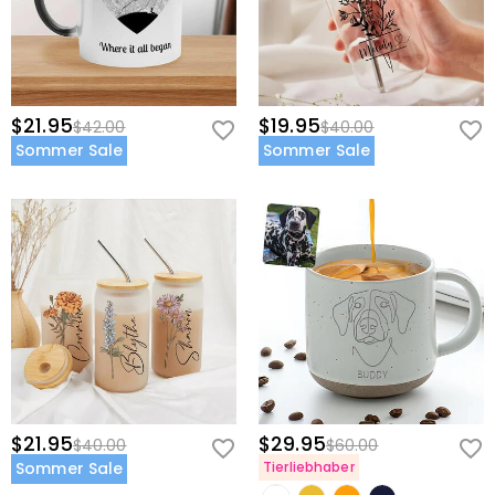
$21.95
$19.95
$42.00
$40.00
Sommer Sale
Sommer Sale
$21.95
$29.95
$40.00
$60.00
Sommer Sale
Tierliebhaber