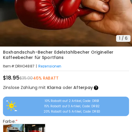
1
/
6
Boxhandschuh-Becher Edelstahlbecher Origineller
Kaffeebecher für Sportfans
|
Rezensionen
Item#
:
DRHO4887
$18.95
$35.00
46% RABATT
Zinslose Zahlung mit
Klarna
oder
Afterpay
10% Rabatt auf 2 Artikel, Code: DRB1
15% Rabatt auf 3 Artikel, Code: DRB2
20% Rabatt auf 5 Artikel, Code: DRB3
Farbe:
*