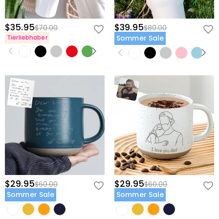
möchten, sehen Sie sich bitte unser
60-Tage-
Rückgaberecht
an.
$35.95
$39.95
$70.00
$80.00
Tierliebhaber
Sommer Sale
$29.95
$29.95
$60.00
$60.00
Sommer Sale
Sommer Sale