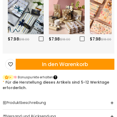
$7.98
$7.98
$7.98
$18.00
$18.00
$18.00
In den Warenkorb
18
Bonuspunkte erhalten
1
×
*
Für die Herstellung dieses Artikels sind
5-12 Werktage
erforderlich.
Produktbeschreibung
Item#
:
DRHO4887
Versand und Rücksendung