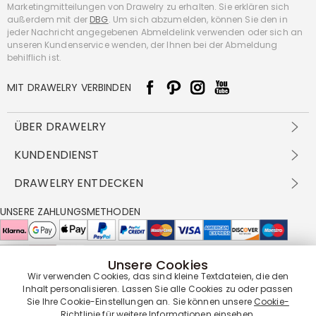
Marketingmitteilungen von Drawelry zu erhalten. Sie erklären sich
außerdem mit der
DBG
. Um sich abzumelden, können Sie den in
jeder Nachricht angegebenen Abmeldelink verwenden oder sich an
unseren Kundenservice wenden, der Ihnen bei der Abmeldung
behilflich ist.
MIT DRAWELRY VERBINDEN
ÜBER DRAWELRY
Über Uns
KUNDENDIENST
Kontakt
Versandbedingungen
DRAWELRY ENTDECKEN
DBG
Zahlungsbedingungen
Geschäftsbedingungen
Großhandelsangebot
UNSERE ZAHLUNGSMETHODEN
Rückgabe & Umtausch
FAQ
Drawelry Prime
Pflegehinweis
Cookie-Richtlinie
Bonusprogramm
Drawelry Blog
Unsere Cookies
UNSERE LIEFERPARTNER
Wir verwenden Cookies, das sind kleine Textdateien, die den
Inhalt personalisieren. Lassen Sie alle Cookies zu oder passen
Sie Ihre Cookie-Einstellungen an. Sie können unsere
Cookie-
Richtlinie
für weitere Informationen einsehen.