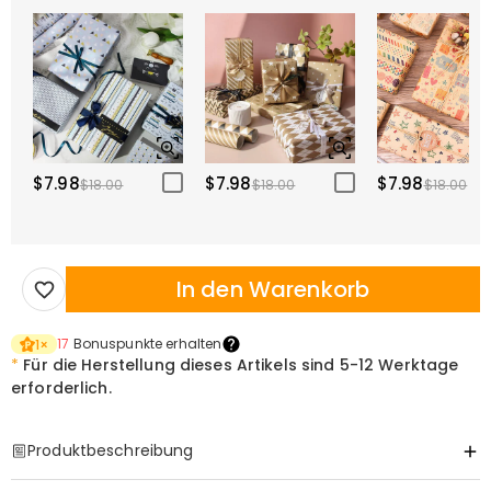
$7.98
$7.98
$7.98
$18.00
$18.00
$18.00
In den Warenkorb
17
Bonuspunkte erhalten
1
×
*
Für die Herstellung dieses Artikels sind
5-12 Werktage
erforderlich.
Produktbeschreibung
Item#
:
DRHO5803