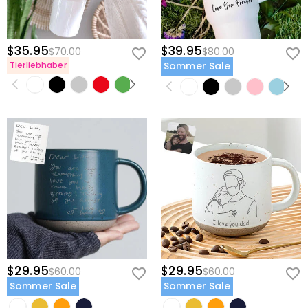
Kaufpreises zurückgeben. Wenn Sie mehr wissen
möchten, sehen Sie sich bitte unser
60-Tage-
Rückgaberecht
an.
$35.95
$39.95
$70.00
$80.00
Tierliebhaber
Sommer Sale
$29.95
$29.95
$60.00
$60.00
Sommer Sale
Sommer Sale