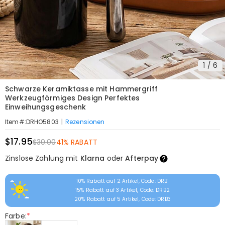
1
/
6
Schwarze Keramiktasse mit Hammergriff
Werkzeugförmiges Design Perfektes
Einweihungsgeschenk
|
Rezensionen
Item#
:
DRHO5803
$17.95
$30.00
41% RABATT
Zinslose Zahlung mit
Klarna
oder
Afterpay
10% Rabatt auf 2 Artikel, Code: DRB1
15% Rabatt auf 3 Artikel, Code: DRB2
20% Rabatt auf 5 Artikel, Code: DRB3
Farbe:
*