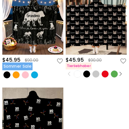
$45.95
$45.95
$90.00
$90.00
Sommer Sale
Tierliebhaber