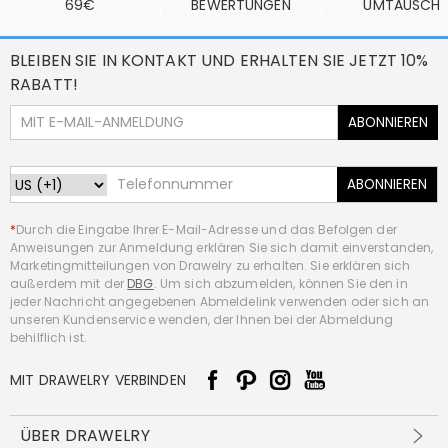
69€
BEWERTUNGEN
UMTAUSCH
BLEIBEN SIE IN KONTAKT UND ERHALTEN SIE JETZT 10%
RABATT!
ABONNIEREN
ABONNIEREN
*
Durch die Eingabe Ihrer E-Mail-Adresse und das Befolgen der
Anweisungen zur Anmeldung erklären Sie sich damit einverstanden,
Marketingmitteilungen von Drawelry zu erhalten. Sie erklären sich
außerdem mit der
DBG
. Um sich abzumelden, können Sie den in
jeder Nachricht angegebenen Abmeldelink verwenden oder sich an
unseren Kundenservice wenden, der Ihnen bei der Abmeldung
behilflich ist.
MIT DRAWELRY VERBINDEN
ÜBER DRAWELRY