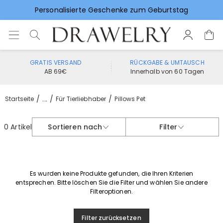
Personalisierte Geschenke zum Geburtstag
Vorlieben für Hochzeitsgeschenke
GRATIS VERSAND
RÜCKGABE & UMTAUSCH
AB 69€
Innerhalb von 60 Tagen
...
Startseite
Für Tierliebhaber
Pillows Pet
0 Artikel
Sortieren nach
Filter
Es wurden keine Produkte gefunden, die Ihren Kriterien
entsprechen. Bitte löschen Sie die Filter und wählen Sie andere
Filteroptionen.
Filter zurücksetzen