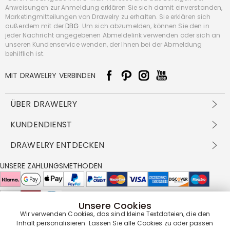
Anweisungen zur Anmeldung erklären Sie sich damit einverstanden,
Marketingmitteilungen von Drawelry zu erhalten. Sie erklären sich
außerdem mit der
DBG
. Um sich abzumelden, können Sie den in
jeder Nachricht angegebenen Abmeldelink verwenden oder sich an
unseren Kundenservice wenden, der Ihnen bei der Abmeldung
behilflich ist.
MIT DRAWELRY VERBINDEN
ÜBER DRAWELRY
Über Uns
KUNDENDIENST
Kontakt
Versandbedingungen
DRAWELRY ENTDECKEN
DBG
Zahlungsbedingungen
Geschäftsbedingungen
Großhandelsangebot
UNSERE ZAHLUNGSMETHODEN
Rückgabe & Umtausch
FAQ
Drawelry Prime
Pflegehinweis
Cookie-Richtlinie
Bonusprogramm
Drawelry Blog
Unsere Cookies
UNSERE LIEFERPARTNER
Wir verwenden Cookies, das sind kleine Textdateien, die den
Inhalt personalisieren. Lassen Sie alle Cookies zu oder passen