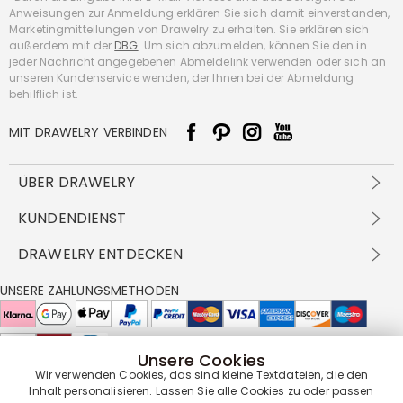
Anweisungen zur Anmeldung erklären Sie sich damit einverstanden,
Marketingmitteilungen von Drawelry zu erhalten. Sie erklären sich
außerdem mit der
DBG
. Um sich abzumelden, können Sie den in
jeder Nachricht angegebenen Abmeldelink verwenden oder sich an
unseren Kundenservice wenden, der Ihnen bei der Abmeldung
behilflich ist.
MIT DRAWELRY VERBINDEN
ÜBER DRAWELRY
Über Uns
KUNDENDIENST
Kontakt
Versandbedingungen
DRAWELRY ENTDECKEN
DBG
Zahlungsbedingungen
Geschäftsbedingungen
Großhandelsangebot
UNSERE ZAHLUNGSMETHODEN
Rückgabe & Umtausch
FAQ
Drawelry Prime
Pflegehinweis
Cookie-Richtlinie
Bonusprogramm
Drawelry Blog
Unsere Cookies
UNSERE LIEFERPARTNER
Wir verwenden Cookies, das sind kleine Textdateien, die den
Inhalt personalisieren. Lassen Sie alle Cookies zu oder passen