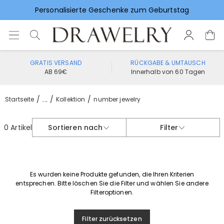
Personalisierte Geschenke zum Geburtstag
Vorlieben für Hochzeitsgeschenke
GRATIS VERSAND
RÜCKGABE & UMTAUSCH
AB 69€
Innerhalb von 60 Tagen
...
Startseite
Kollektion
number jewelry
0 Artikel
Sortieren nach
Filter
Es wurden keine Produkte gefunden, die Ihren Kriterien
entsprechen. Bitte löschen Sie die Filter und wählen Sie andere
Filteroptionen.
Filter zurücksetzen