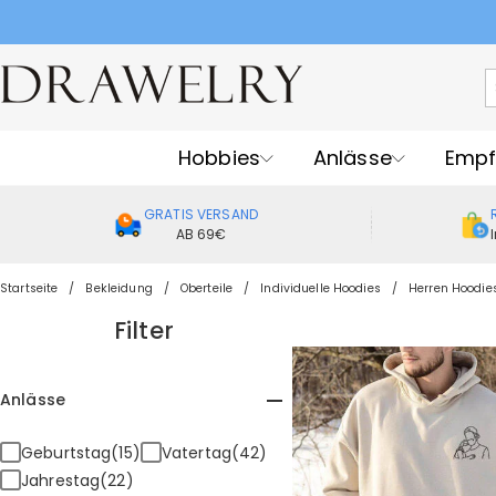
Per
Hobbies
Anlässe
Empf
GRATIS VERSAND
AB 69€
Startseite
Bekleidung
Oberteile
Individuelle Hoodies
Herren Hoodie
Filter
Anlässe
Geburtstag(15)
Vatertag(42)
Jahrestag(22)