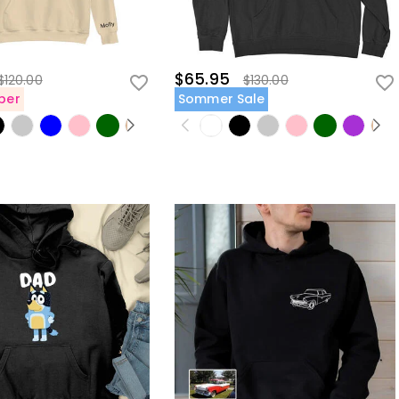
$65.95
$120.00
$130.00
ber
Sommer Sale