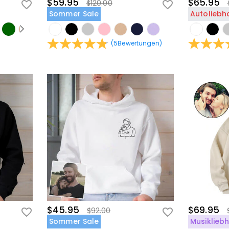
$59.95
$65.95
$120.00
Sommer Sale
Autoliebh
(
5
Bewertungen
)
$45.95
$69.95
$92.00
Sommer Sale
Musiklieb