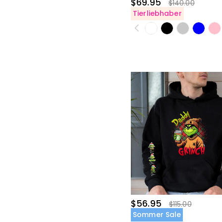
$69.95
$140.00
Tierliebhaber
$56.95
$115.00
Sommer Sale