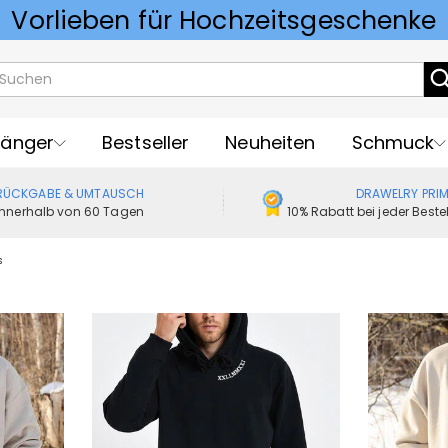
sonalisierte Geschenke zum Geburt
Vorlieben für Hochzeitsgeschenke
änger
Bestseller
Neuheiten
Schmuck
RÜCKGABE & UMTAUSCH
DRAWELRY PRI
Innerhalb von 60 Tagen
10% Rabatt bei jeder Best
s