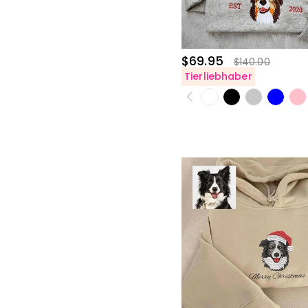
$55.00-$60.00(65)
$65.00-$70.00(39)
$75.00-$80.00(3)
$69.95
$140.00
Tierliebhaber