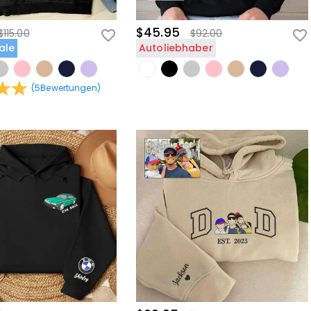
$45.95
$115.00
$92.00
ale
Autoliebhaber
(
5
Bewertungen
)