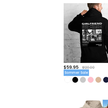
$59.95
$120.00
Sommer Sale