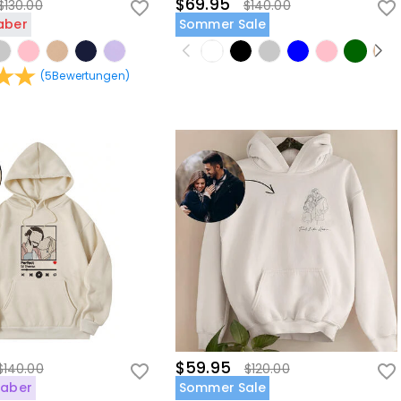
$69.95
$130.00
$140.00
aber
Sommer Sale
(
5
Bewertungen
)
$59.95
$140.00
$120.00
haber
Sommer Sale