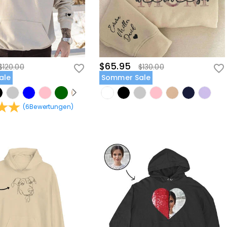
$65.95
$120.00
$130.00
ale
Sommer Sale
(
6
Bewertungen
)