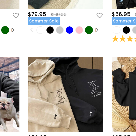
$79.95
$56.95
$160.00
Sommer Sale
Sommer S