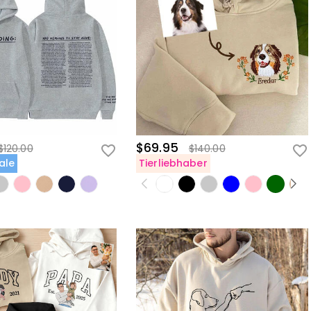
$69.95
$120.00
$140.00
ale
Tierliebhaber