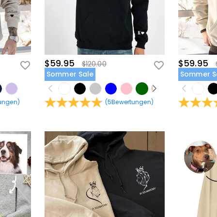
$59.95
$59.95
$120.00
Sommer Sale
Sommer S
ungen
)
(
5
Bewertungen
)