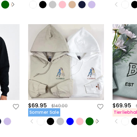
$69.95
$69.95
$140.00
Sommer Sale
Tierliebha