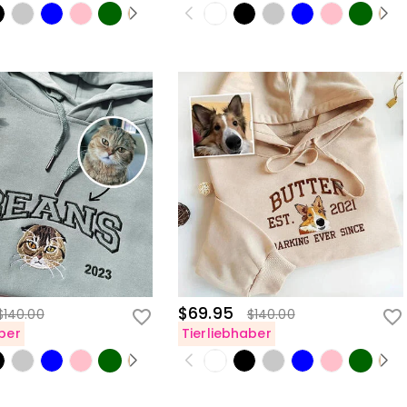
$69.95
$140.00
$140.00
ber
Tierliebhaber