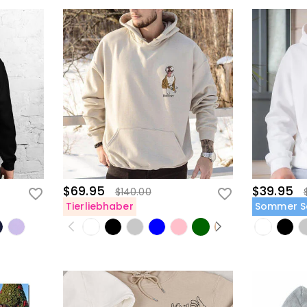
$69.95
$39.95
$140.00
Tierliebhaber
Sommer S