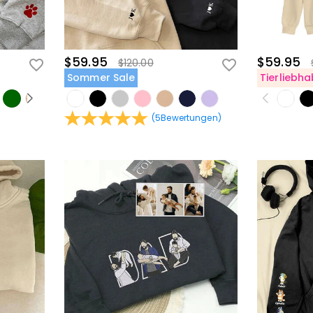
$59.95
$59.95
$120.00
Sommer Sale
Tierliebha
(
5
Bewertungen
)