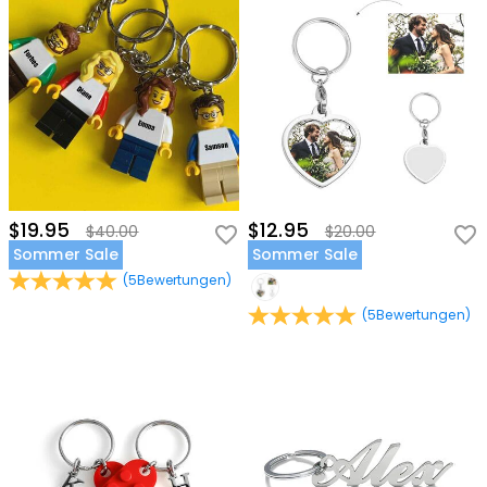
$19.95
$12.95
$40.00
$20.00
Sommer Sale
Sommer Sale
(
5
Bewertungen
)
(
5
Bewertungen
)