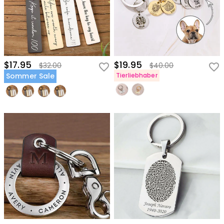
$17.95
$19.95
$32.00
$40.00
Sommer Sale
Tierliebhaber