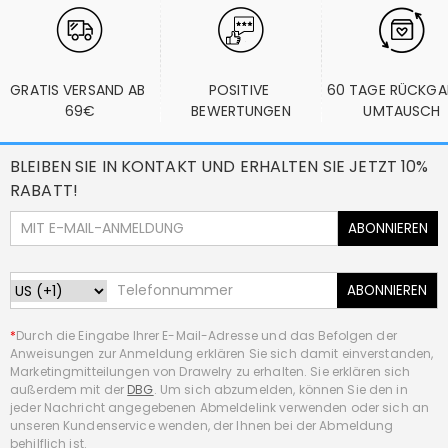
GRATIS VERSAND AB 
POSITIVE 
60 TAGE RÜCKGA
69€
BEWERTUNGEN
UMTAUSCH
BLEIBEN SIE IN KONTAKT UND ERHALTEN SIE JETZT 10%
RABATT!
ABONNIEREN
ABONNIEREN
*
Durch die Eingabe Ihrer E-Mail-Adresse und das Befolgen der
Anweisungen zur Anmeldung erklären Sie sich damit einverstanden,
Marketingmitteilungen von Drawelry zu erhalten. Sie erklären sich
außerdem mit der
DBG
. Um sich abzumelden, können Sie den in
jeder Nachricht angegebenen Abmeldelink verwenden oder sich an
unseren Kundenservice wenden, der Ihnen bei der Abmeldung
behilflich ist.