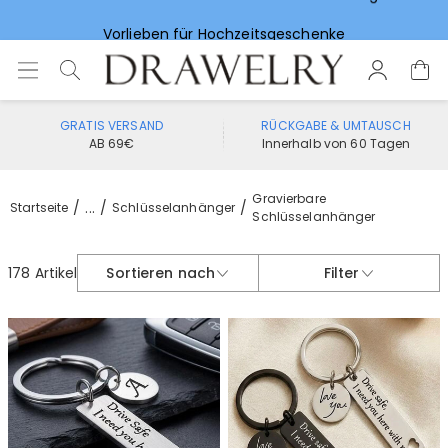
Vorlieben für Hochzeitsgeschenke
GRATIS VERSAND
RÜCKGABE & UMTAUSCH
AB 69€
Innerhalb von 60 Tagen
Gravierbare
...
Startseite
Schlüsselanhänger
Schlüsselanhänger
178 Artikel
Sortieren nach
Filter