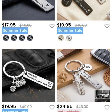
$17.95
$19.95
$40.00
$40.00
Sommer Sale
Sommer Sale
$19.95
$24.95
$40.00
$46.00
Autoliebhaber