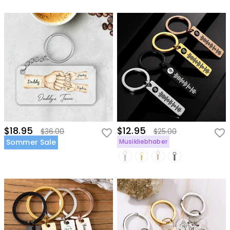
$18.95
$12.95
$36.00
$25.00
Sommer Sale
Musikliebhaber