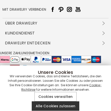
MIT DRAWELRY VERBINDEN
ÜBER DRAWELRY
Über Uns
KUNDENDIENST
Kontakt
Versandbedingungen
DRAWELRY ENTDECKEN
DBG
Zahlungsbedingungen
Geschäftsbedingungen
Großhandelsangebot
UNSERE ZAHLUNGSMETHODEN
Rückgabe & Umtausch
FAQ
Drawelry Prime
Pflegehinweis
Cookie-Richtlinie
Bonusprogramm
Drawelry Blog
Unsere Cookies
UNSERE LIEFERPARTNER
Wir verwenden Cookies, das sind kleine Textdateien, die den
Inhalt personalisieren. Lassen Sie alle Cookies zu oder passen
Sie Ihre Cookie-Einstellungen an. Sie können unsere
Cookie-
Richtlinie
für weitere Informationen einsehen.
UNSERE SERVICEGARANTIE
Cookies verwalten
Alle Cookies zulassen