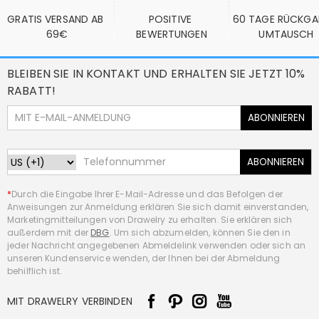
GRATIS VERSAND AB 
POSITIVE 
60 TAGE RÜCKGA
69€
BEWERTUNGEN
UMTAUSCH
BLEIBEN SIE IN KONTAKT UND ERHALTEN SIE JETZT 10%
RABATT!
ABONNIEREN
ABONNIEREN
*
Durch die Eingabe Ihrer E-Mail-Adresse und das Befolgen der
Anweisungen zur Anmeldung erklären Sie sich damit einverstanden,
Marketingmitteilungen von Drawelry zu erhalten. Sie erklären sich
außerdem mit der
DBG
. Um sich abzumelden, können Sie den in
jeder Nachricht angegebenen Abmeldelink verwenden oder sich an
unseren Kundenservice wenden, der Ihnen bei der Abmeldung
behilflich ist.
MIT DRAWELRY VERBINDEN