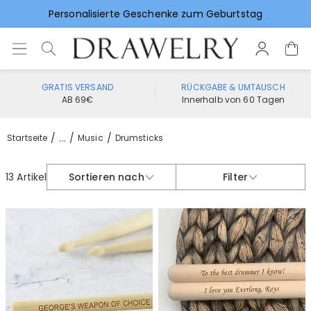
Personalisierte Geschenke zum Geburtstag
Vorlieben für Hochzeitsgeschenke
GRATIS VERSAND
RÜCKGABE & UMTAUSCH
AB 69€
Innerhalb von 60 Tagen
...
Startseite
Music
Drumsticks
13 Artikel
Sortieren nach
Filter