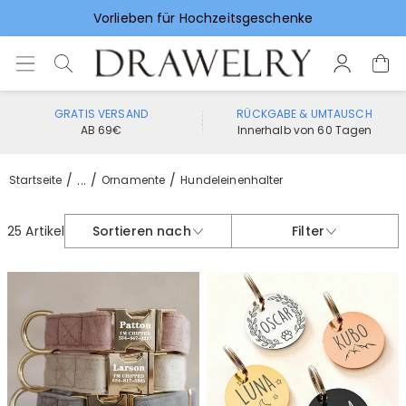
Vorlieben für Hochzeitsgeschenke
GRATIS VERSAND
RÜCKGABE & UMTAUSCH
AB 69€
Innerhalb von 60 Tagen
...
Startseite
Ornamente
Hundeleinenhalter
25 Artikel
Sortieren nach
Filter